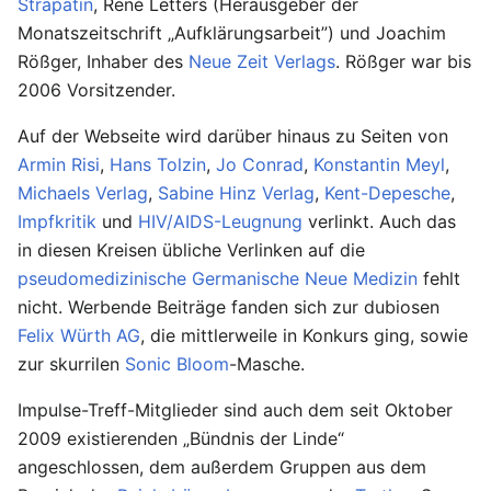
Strapatin
, René Letters (Herausgeber der
Monatszeitschrift „Aufklärungsarbeit”) und Joachim
Rößger, Inhaber des
Neue Zeit Verlags
. Rößger war bis
2006 Vorsitzender.
Auf der Webseite wird darüber hinaus zu Seiten von
Armin Risi
,
Hans Tolzin
,
Jo Conrad
,
Konstantin Meyl
,
Michaels Verlag
,
Sabine Hinz Verlag
,
Kent-Depesche
,
Impfkritik
und
HIV/AIDS-Leugnung
verlinkt. Auch das
in diesen Kreisen übliche Verlinken auf die
pseudomedizinische
Germanische Neue Medizin
fehlt
nicht. Werbende Beiträge fanden sich zur dubiosen
Felix Würth AG
, die mittlerweile in Konkurs ging, sowie
zur skurrilen
Sonic Bloom
-Masche.
Impulse-Treff-Mitglieder sind auch dem seit Oktober
2009 existierenden „Bündnis der Linde“
angeschlossen, dem außerdem Gruppen aus dem