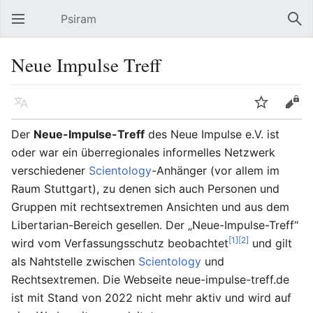
Psiram
Hauptmenü öffnen
Suc
Neue Impulse Treff
Sprache
Beobachten
Bearbeiten
Der
Neue-Impulse-Treff
des Neue Impulse e.V. ist
oder war ein überregionales informelles Netzwerk
verschiedener
Scientology
-Anhänger (vor allem im
Raum Stuttgart), zu denen sich auch Personen und
Gruppen mit rechtsextremen Ansichten und aus dem
Libertarian-Bereich gesellen. Der „Neue-Impulse-Treff“
[1]
[2]
wird vom Verfassungsschutz beobachtet
und gilt
als Nahtstelle zwischen
Scientology
und
Rechtsextremen. Die Webseite neue-impulse-treff.de
ist mit Stand von 2022 nicht mehr aktiv und wird auf