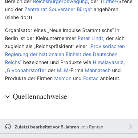
Bereich der
Reichsbürgerbewegung
, der
Truther
-Szene
und der
Zentralrat Souveräner Bürger
angehören
(siehe dort).
Organisator eines „Neue Impulse Stammtischs“ in
Berlin ist der Kleinunternehmer
Peter Lindt
, der sich
zugleich als „Reichspräsident“ einer
„Provisorischen
Regierung der Nationalen Einheit des Deutschen
Reichs“
bezeichnet und Produkte wie
Himalayasalz
,
„Glyconährstoffe“
der
MLM
-Firma
Mannatech
und
Produkte der Firmen
Memon
und
Fostac
anbietet.
Quellennachweise
Zuletzt bearbeitet vor 5 Jahren
von
Rantan