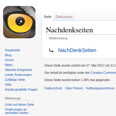
Seite
Diskussion
Nachdenkseiten
Weiterleitung
Zur
Zur
Weiterleitung nach:
NachDenkSeiten
Hauptseite
Navigation
Suche
Blog
springen
springen
Forum
Wikis
Diese Seite wurde zuletzt am 27. Mai 2017 um 12:4
Aktuelle Ereignisse
Der Inhalt ist verfügbar unter der
Creative Commo
Letzte Änderungen
Zufällige Seite
Diese Seite wurde bisher 1.365 mal abgerufen.
Hilfe
Datenschutz
Über Psiram
Haftungsausschluss
Häufig gestellte Fragen
Werkzeuge
Links auf diese Seite
Änderungen an
verlinkten Seiten