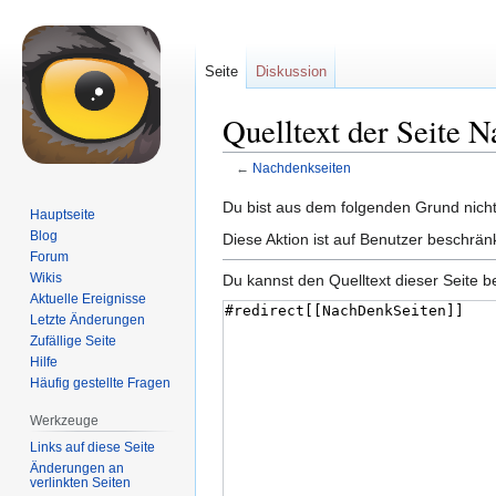
Seite
Diskussion
Quelltext der Seite 
←
Nachdenkseiten
Zur
Zur
Du bist aus dem folgenden Grund nicht 
Hauptseite
Navigation
Suche
Blog
Diese Aktion ist auf Benutzer beschrän
springen
springen
Forum
Wikis
Du kannst den Quelltext dieser Seite b
Aktuelle Ereignisse
Letzte Änderungen
Zufällige Seite
Hilfe
Häufig gestellte Fragen
Werkzeuge
Links auf diese Seite
Änderungen an
verlinkten Seiten