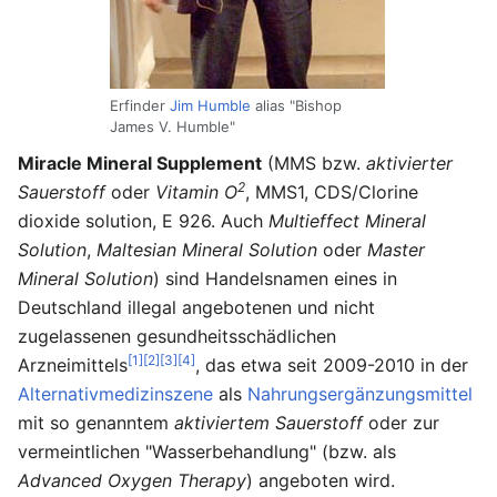
Erfinder
Jim Humble
alias "Bishop
James V. Humble"
Miracle Mineral Supplement
(MMS bzw.
aktivierter
2
Sauerstoff
oder
Vitamin O
, MMS1, CDS/Clorine
dioxide solution, E 926. Auch
Multieffect Mineral
Solution
,
Maltesian Mineral Solution
oder
Master
Mineral Solution
) sind Handelsnamen eines in
Deutschland illegal angebotenen und nicht
zugelassenen gesundheitsschädlichen
[1]
[2]
[3]
[4]
Arzneimittels
, das etwa seit 2009-2010 in der
Alternativmedizinszene
als
Nahrungsergänzungsmittel
mit so genanntem
aktiviertem Sauerstoff
oder zur
vermeintlichen "Wasserbehandlung" (bzw. als
Advanced Oxygen Therapy
) angeboten wird.