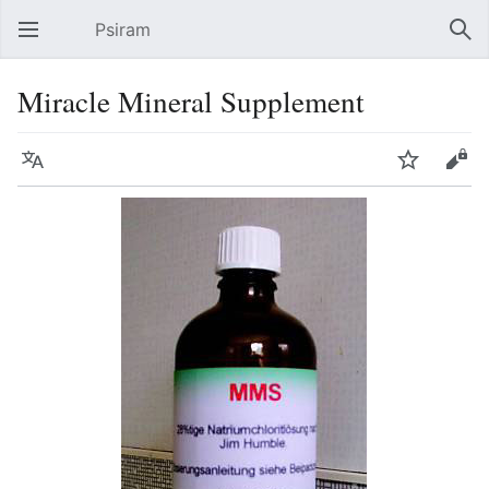
Psiram
Hauptmenü öffnen
Suc
Miracle Mineral Supplement
Sprache
Beobachten
Bearbeiten