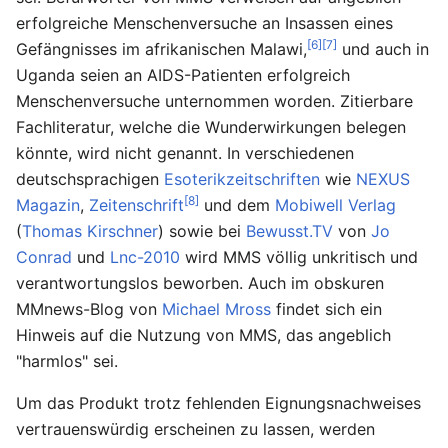
erfolgreiche Menschenversuche an Insassen eines
[6]
[7]
Gefängnisses im afrikanischen Malawi,
und auch in
Uganda seien an AIDS-Patienten erfolgreich
Menschenversuche unternommen worden. Zitierbare
Fachliteratur, welche die Wunderwirkungen belegen
könnte, wird nicht genannt. In verschiedenen
deutschsprachigen
Esoterikzeitschriften
wie
NEXUS
[8]
Magazin
,
Zeitenschrift
und dem
Mobiwell Verlag
(
Thomas Kirschner
) sowie bei
Bewusst.TV
von
Jo
Conrad
und
Lnc-2010
wird MMS völlig unkritisch und
verantwortungslos beworben. Auch im obskuren
MMnews-Blog von
Michael Mross
findet sich ein
Hinweis auf die Nutzung von MMS, das angeblich
"harmlos" sei.
Um das Produkt trotz fehlenden Eignungsnachweises
vertrauenswürdig erscheinen zu lassen, werden