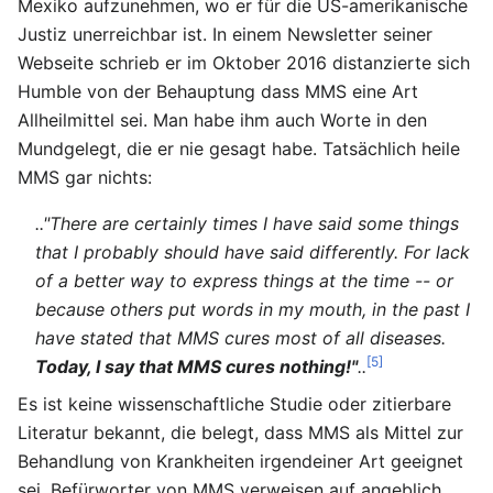
Mexiko aufzunehmen, wo er für die US-amerikanische
Justiz unerreichbar ist. In einem Newsletter seiner
Webseite schrieb er im Oktober 2016 distanzierte sich
Humble von der Behauptung dass MMS eine Art
Allheilmittel sei. Man habe ihm auch Worte in den
Mundgelegt, die er nie gesagt habe. Tatsächlich heile
MMS gar nichts:
.."There are certainly times I have said some things
that I probably should have said differently. For lack
of a better way to express things at the time -- or
because others put words in my mouth, in the past I
have stated that MMS cures most of all diseases.
[5]
Today, I say that MMS cures nothing!"
..
Es ist keine wissenschaftliche Studie oder zitierbare
Literatur bekannt, die belegt, dass MMS als Mittel zur
Behandlung von Krankheiten irgendeiner Art geeignet
sei. Befürworter von MMS verweisen auf angeblich