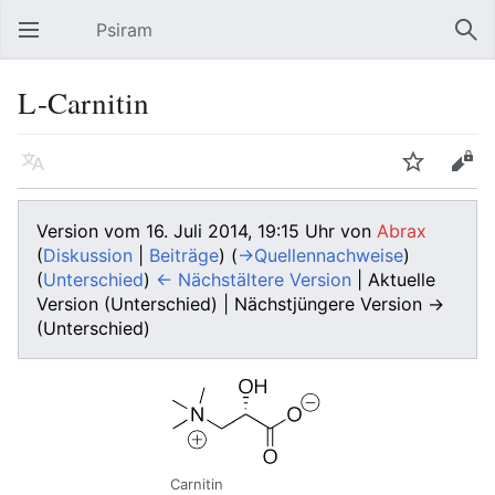
Psiram
Hauptmenü öffnen
Suc
L-Carnitin
Sprache
Beobachten
Bearbeiten
Version vom 16. Juli 2014, 19:15 Uhr von
Abrax
(
Diskussion
|
Beiträge
)
(
→‎Quellennachweise
)
(
Unterschied
)
← Nächstältere Version
| Aktuelle
Version (Unterschied) | Nächstjüngere Version →
(Unterschied)
Carnitin