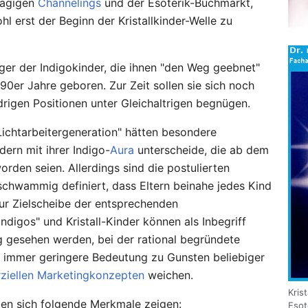
lägigen
Channelings
und der Esoterik-Buchmarkt,
 erst der Beginn der Kristallkinder-Welle zu
lger der Indigokinder, die ihnen "den Weg geebnet"
90er Jahre geboren. Zur Zeit sollen sie sich noch
drigen Positionen unter Gleichaltrigen begnügen.
"Lichtarbeitergeneration" hätten besondere
dern mit ihrer Indigo-
Aura
unterscheide, die ab dem
rden seien. Allerdings sind die postulierten
 schwammig definiert, dass Eltern beinahe jedes Kind
zur Zielscheibe der entsprechenden
digos" und Kristall-Kinder können als Inbegriff
g gesehen werden, bei der rational begründete
 immer geringere Bedeutung zu Gunsten beliebiger
iellen Marketingkonzepten
weichen.
Kris
den sich folgende Merkmale zeigen:
Esot