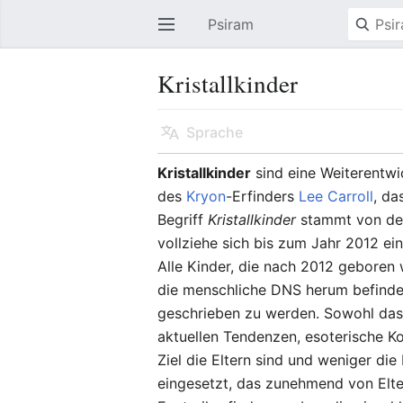
Psiram
Hauptmenü öffnen
Kristallkinder
Sprache
Kristallkinder
sind eine Weiterentw
des
Kryon
-Erfinders
Lee Carroll
, da
Begriff
Kristallkinder
stammt von der 
vollziehe sich bis zum Jahr 2012 ei
Alle Kinder, die nach 2012 geboren 
die menschliche DNS herum befinde si
geschrieben zu werden. Sowohl das I
aktuellen Tendenzen, esoterische K
Ziel die Eltern sind und weniger die 
eingesetzt, das zunehmend von Elter