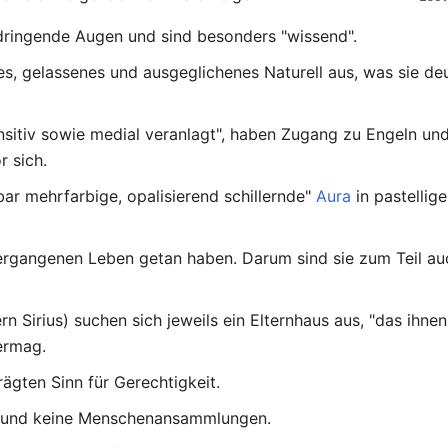
hdringende Augen und sind besonders "wissend".
es, gelassenes und ausgeglichenes Naturell aus, was sie de
ensitiv sowie medial veranlagt", haben Zugang zu Engeln u
 sich.
bar mehrfarbige, opalisierend schillernde"
Aura
in pastellig
n vergangenen Leben getan haben. Darum sind sie zum Teil a
n Sirius) suchen sich jeweils ein Elternhaus aus, "das ihne
ermag.
rägten Sinn für Gerechtigkeit.
m und keine Menschenansammlungen.