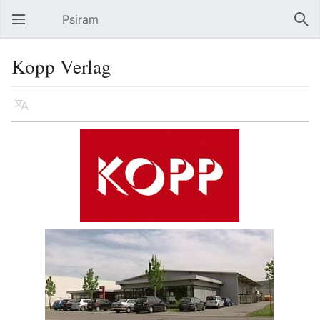
Psiram
Hauptmenü öffnen
Suc
Kopp Verlag
Sprache
Beobachten
Bearbeiten