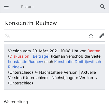
Psiram
Hauptmenü öffnen
Suc
Konstantin Rudnew
Sprache
Beobachten
Bearbeiten
Version vom 29. März 2021, 10:08 Uhr von
Rantan
(
Diskussion
|
Beiträge
)
(Rantan verschob die Seite
Konstantin Rudnew
nach
Konstantin Dmitrijewitsch
Rudnew
)
(Unterschied) ← Nächstältere Version | Aktuelle
Version (Unterschied) | Nächstjüngere Version →
(Unterschied)
Weiterleitung