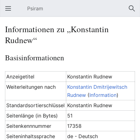
Psiram
Hauptmenü öffnen
Suc
Informationen zu „Konstantin
Rudnew“
Basisinformationen
Anzeigetitel
Konstantin Rudnew
Weiterleitungen nach
Konstantin Dmitrijewitsch
Rudnew
(
Information
)
Standardsortierschlüssel
Konstantin Rudnew
Seitenlänge (in Bytes)
51
Seitenkennnummer
17358
Seiteninhaltssprache
de - Deutsch