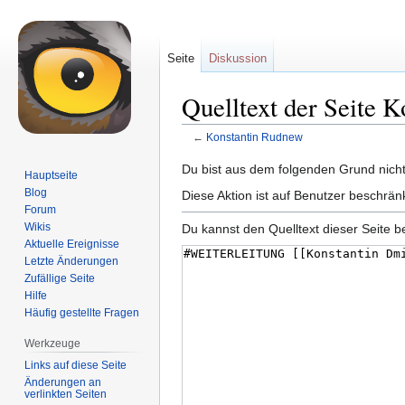
Seite
Diskussion
Quelltext der Seite 
←
Konstantin Rudnew
Zur
Zur
Du bist aus dem folgenden Grund nicht 
Hauptseite
Navigation
Suche
Blog
Diese Aktion ist auf Benutzer beschrän
springen
springen
Forum
Wikis
Du kannst den Quelltext dieser Seite b
Aktuelle Ereignisse
Letzte Änderungen
Zufällige Seite
Hilfe
Häufig gestellte Fragen
Werkzeuge
Links auf diese Seite
Änderungen an
verlinkten Seiten