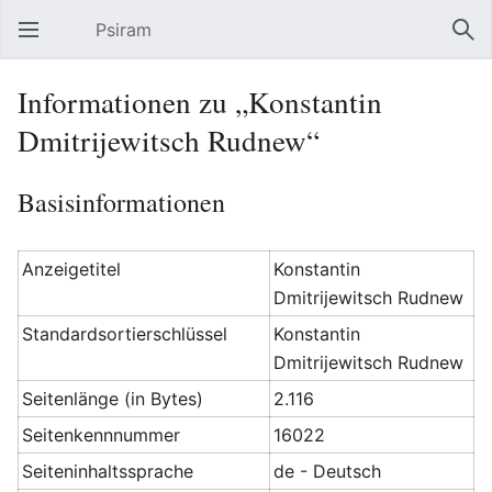
Psiram
Hauptmenü öffnen
Suc
Informationen zu „Konstantin
Dmitrijewitsch Rudnew“
Basisinformationen
Anzeigetitel
Konstantin
Dmitrijewitsch Rudnew
Standardsortierschlüssel
Konstantin
Dmitrijewitsch Rudnew
Seitenlänge (in Bytes)
2.116
Seitenkennnummer
16022
Seiteninhaltssprache
de - Deutsch