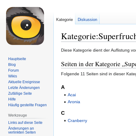
Kategorie
Diskussion
Kategorie:Superfruc
Zur
Zur
Diese Kategorie dient der Auflistung v
Navigation
Suche
Hauptseite
Seiten in der Kategorie „Sup
springen
springen
Blog
Forum
Folgende 11 Seiten sind in dieser Kate
Wikis
Aktuelle Ereignisse
A
Letzte Änderungen
Zufällige Seite
Acai
Hilfe
Aronia
Häufig gestellte Fragen
C
Werkzeuge
Cranberry
Links auf diese Seite
Änderungen an
verlinkten Seiten