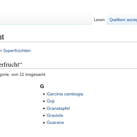
Lesen
Quelltext anze
ht
on
Superfrüchten
.
erfrucht“
gorie, von 11 insgesamt.
G
Garcinia cambogia
Goji
Granatapfel
Graviola
Guarana