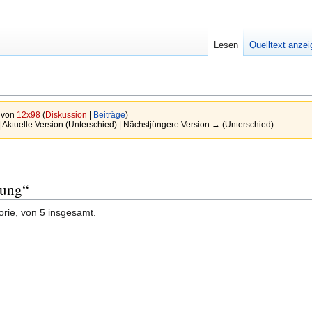
Lesen
Quelltext anze
r von
12x98
(
Diskussion
|
Beiträge
)
| Aktuelle Version (Unterschied) | Nächstjüngere Version → (Unterschied)
tung“
orie, von 5 insgesamt.
g