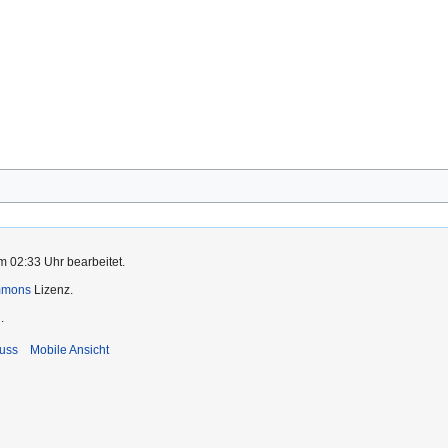
t
m 02:33 Uhr bearbeitet.
mmons
Lizenz.
.
uss
Mobile Ansicht