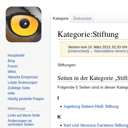
Kategorie
Diskussion
Kategorie:Stiftung
Version vom 10. März 2013, 02:33 Uh
(
Unterschied
)
← Nächstältere Version
Hauptseite
Blog
Zur
Zur
Stiftungen
Forum
Navigation
Suche
Wikis
Seiten in der Kategorie „Stif
springen
springen
Aktuelle Ereignisse
Letzte Änderungen
Folgende 5 Seiten sind in dieser Kateg
Zufällige Seite
Hilfe
I
Häufig gestellte Fragen
Ingeborg Gebert-Heiß Stiftung
Werkzeuge
Links auf diese Seite
K
Änderungen an
verlinkten Seiten
Karl und Veronica Carstens-Stiftun