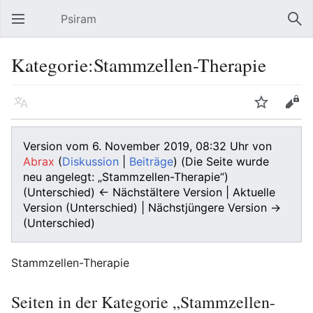
Psiram
Hauptmenü öffnen
Suc
Kategorie:Stammzellen-Therapie
Sprache
Beobachten
Bearbeiten
Version vom 6. November 2019, 08:32 Uhr von
Abrax
(
Diskussion
|
Beiträge
)
(Die Seite wurde
neu angelegt: „Stammzellen-Therapie“)
(Unterschied) ← Nächstältere Version | Aktuelle
Version (Unterschied) | Nächstjüngere Version →
(Unterschied)
Stammzellen-Therapie
Seiten in der Kategorie „Stammzellen-