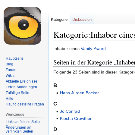
Kategorie
Diskussion
Kategorie:Inhaber eine
Zur
Zur
Inhaber eines
Vanity-Award
Navigation
Suche
Hauptseite
Seiten in der Kategorie „Inhabe
springen
springen
Blog
Forum
Folgende 23 Seiten sind in dieser Kategor
Wikis
Aktuelle Ereignisse
B
Letzte Änderungen
Hans Jürgen Bocker
Zufällige Seite
Hilfe
C
Häufig gestellte Fragen
Jo Conrad
Werkzeuge
Kiesha Crowther
Links auf diese Seite
Änderungen an
D
verlinkten Seiten