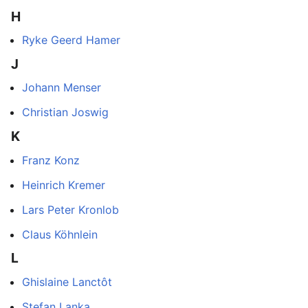
H
Ryke Geerd Hamer
J
Johann Menser
Christian Joswig
K
Franz Konz
Heinrich Kremer
Lars Peter Kronlob
Claus Köhnlein
L
Ghislaine Lanctôt
Stefan Lanka