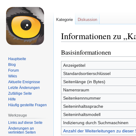
Kategorie
Diskussion
Informationen zu „
Basisinformationen
Zur
Zur
Navigation
Suche
Hauptseite
springen
springen
Blog
Anzeigetitel
Forum
Standardsortierschlüssel
Wikis
Seitenlänge (in Bytes)
Aktuelle Ereignisse
Letzte Änderungen
Namensraum
Zufällige Seite
Seitenkennnummer
Hilfe
Häufig gestellte Fragen
Seiteninhaltssprache
Seiteninhaltsmodell
Werkzeuge
Indizierung durch Suchmaschinen
Links auf diese Seite
Änderungen an
Anzahl der Weiterleitungen zu dieser 
verlinkten Seiten