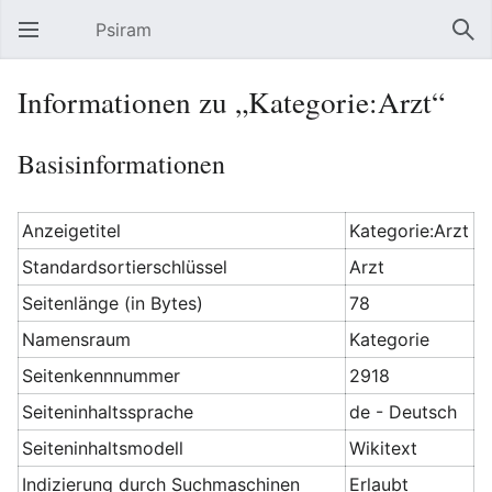
Psiram
Hauptmenü öffnen
Suc
Informationen zu „Kategorie:Arzt“
Basisinformationen
Anzeigetitel
Kategorie:Arzt
Standardsortierschlüssel
Arzt
Seitenlänge (in Bytes)
78
Namensraum
Kategorie
Seitenkennnummer
2918
Seiteninhaltssprache
de - Deutsch
Seiteninhaltsmodell
Wikitext
Indizierung durch Suchmaschinen
Erlaubt