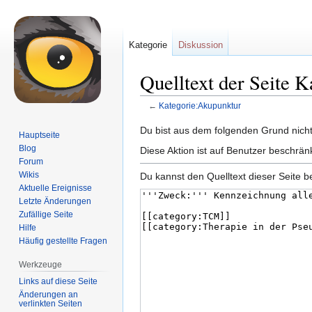
Kategorie
Diskussion
Quelltext der Seite 
←
Kategorie:Akupunktur
Zur
Zur
Du bist aus dem folgenden Grund nicht 
Hauptseite
Navigation
Suche
Blog
Diese Aktion ist auf Benutzer beschrän
springen
springen
Forum
Wikis
Du kannst den Quelltext dieser Seite b
Aktuelle Ereignisse
Letzte Änderungen
Zufällige Seite
Hilfe
Häufig gestellte Fragen
Werkzeuge
Links auf diese Seite
Änderungen an
verlinkten Seiten