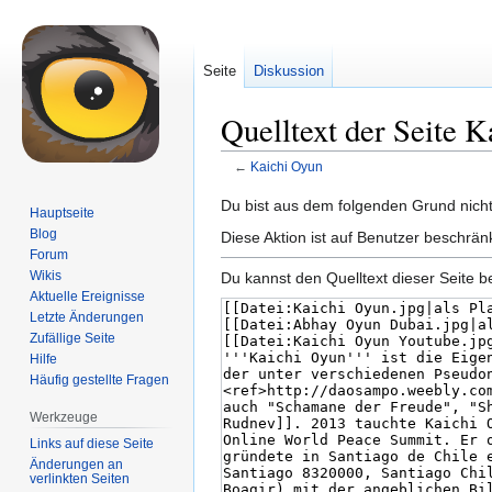
Seite
Diskussion
Quelltext der Seite 
←
Kaichi Oyun
Zur
Zur
Du bist aus dem folgenden Grund nicht 
Hauptseite
Navigation
Suche
Blog
Diese Aktion ist auf Benutzer beschrän
springen
springen
Forum
Wikis
Du kannst den Quelltext dieser Seite b
Aktuelle Ereignisse
Letzte Änderungen
Zufällige Seite
Hilfe
Häufig gestellte Fragen
Werkzeuge
Links auf diese Seite
Änderungen an
verlinkten Seiten