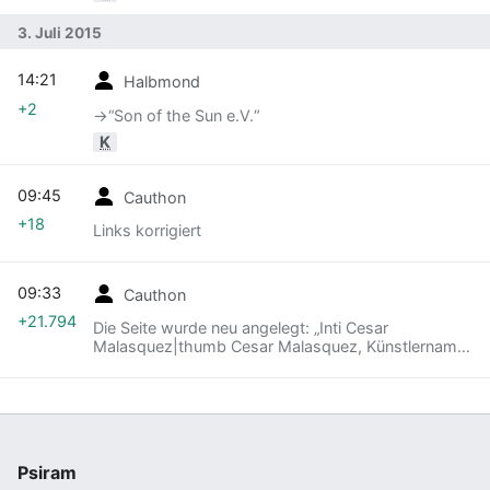
3. Juli 2015
14:21
Halbmond
+2
→‎“Son of the Sun e.V.“
K
09:45
Cauthon
+18
Links korrigiert
09:33
Cauthon
+21.794
Die Seite wurde neu angelegt: „Inti Cesar
Malasquez|thumb Cesar Malasquez, Künstlername
'''Inti Cesar Malasquez''' (auch Malasques und
Melasquez), ist Peruaner und…“
Psiram