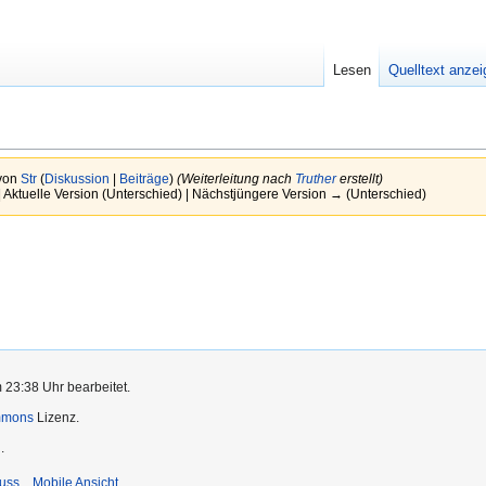
Lesen
Quelltext anze
 von
Str
(
Diskussion
|
Beiträge
)
(Weiterleitung nach
Truther
erstellt)
 Aktuelle Version (Unterschied) | Nächstjüngere Version → (Unterschied)
 23:38 Uhr bearbeitet.
mmons
Lizenz.
.
uss
Mobile Ansicht