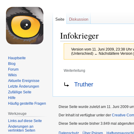
Seite
Diskussion
Infokrieger
Version vom 11. Juni 2009, 23:38 Uhr
(Unterschied) ← Nächstältere Version |
Hauptseite
Blog
Forum
Weiterleitung
Wikis
Zur
Zur
Weiterleitung nach:
Aktuelle Ereignisse
Truther
Letzte Änderungen
Navigation
Suche
Zufällige Seite
springen
springen
Hilfe
Häufig gestellte Fragen
Diese Seite wurde zuletzt am 11. Juni 2009 um
Werkzeuge
Der Inhalt ist verfügbar unter der
Creative Co
Links auf diese Seite
Diese Seite wurde bisher 3.849 mal abgerufen
Änderungen an
verlinkten Seiten
Datenschutz
Über Psiram
Haftungsausschl