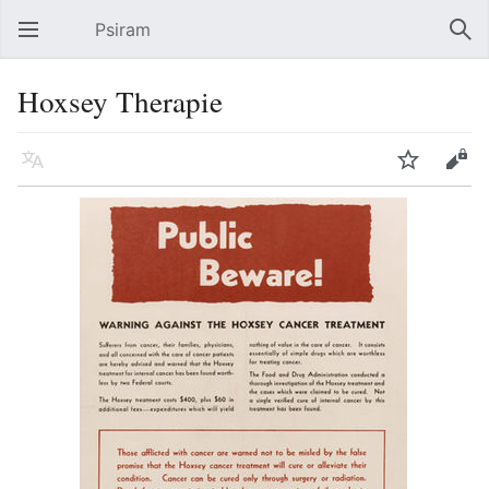
Psiram
Hauptmenü öffnen
Suc
Hoxsey Therapie
Sprache
Beobachten
Bearbeiten