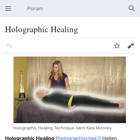
Psiram
Hauptmenü öffnen
Suc
Holographic Healing
Sprache
Beobachten
Bearbeiten
Holographic Healing Technique nach Kara Mooney
Holographic Healing
(
holographisches
Heilen,