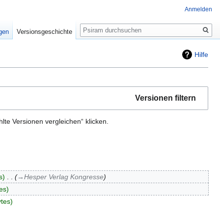
Anmelden
Suche
igen
Versionsgeschichte
Hilfe
Versionen filtern
te Versionen vergleichen“ klicken.
s
‎
→‎Hesper Verlag Kongresse
es
tes