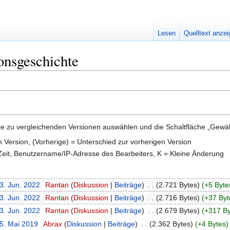
Lesen
Quelltext anze
onsgeschichte
e zu vergleichenden Versionen auswählen und die Schaltfläche „Gewähl
en Version, (Vorherige) = Unterschied zur vorherigen Version
 Zeit, Benutzername/IP-Adresse des Bearbeiters, K = Kleine Änderung
3. Jun. 2022
‎
Rantan
Diskussion
Beiträge
‎
2.721 Bytes
+5 Byte
3. Jun. 2022
‎
Rantan
Diskussion
Beiträge
‎
2.716 Bytes
+37 Byt
3. Jun. 2022
‎
Rantan
Diskussion
Beiträge
‎
2.679 Bytes
+317 By
25. Mai 2019
‎
Abrax
Diskussion
Beiträge
‎
2.362 Bytes
+4 Bytes