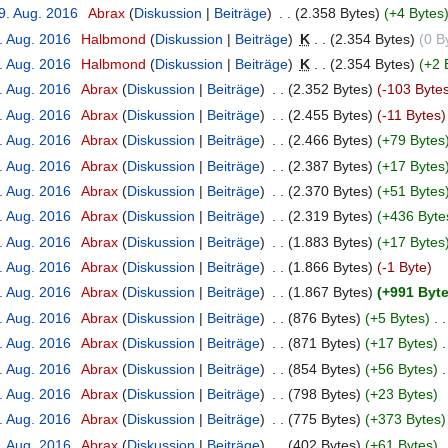
9. Aug. 2016
‎
Abrax
Diskussion
Beiträge
‎
2.358 Bytes
+4 Bytes
. Aug. 2016
‎
Halbmond
Diskussion
Beiträge
‎
K
2.354 Bytes
0 B
. Aug. 2016
‎
Halbmond
Diskussion
Beiträge
‎
K
2.354 Bytes
+2 
. Aug. 2016
‎
Abrax
Diskussion
Beiträge
‎
2.352 Bytes
-103 Byte
. Aug. 2016
‎
Abrax
Diskussion
Beiträge
‎
2.455 Bytes
-11 Bytes
. Aug. 2016
‎
Abrax
Diskussion
Beiträge
‎
2.466 Bytes
+79 Bytes
. Aug. 2016
‎
Abrax
Diskussion
Beiträge
‎
2.387 Bytes
+17 Bytes
. Aug. 2016
‎
Abrax
Diskussion
Beiträge
‎
2.370 Bytes
+51 Bytes
. Aug. 2016
‎
Abrax
Diskussion
Beiträge
‎
2.319 Bytes
+436 Byte
. Aug. 2016
‎
Abrax
Diskussion
Beiträge
‎
1.883 Bytes
+17 Bytes
. Aug. 2016
‎
Abrax
Diskussion
Beiträge
‎
1.866 Bytes
-1 Byte
. Aug. 2016
‎
Abrax
Diskussion
Beiträge
‎
1.867 Bytes
+991 Byt
. Aug. 2016
‎
Abrax
Diskussion
Beiträge
‎
876 Bytes
+5 Bytes
‎
. Aug. 2016
‎
Abrax
Diskussion
Beiträge
‎
871 Bytes
+17 Bytes
‎
. Aug. 2016
‎
Abrax
Diskussion
Beiträge
‎
854 Bytes
+56 Bytes
‎
. Aug. 2016
‎
Abrax
Diskussion
Beiträge
‎
798 Bytes
+23 Bytes
. Aug. 2016
‎
Abrax
Diskussion
Beiträge
‎
775 Bytes
+373 Bytes
. Aug. 2016
‎
Abrax
Diskussion
Beiträge
‎
402 Bytes
+61 Bytes
‎