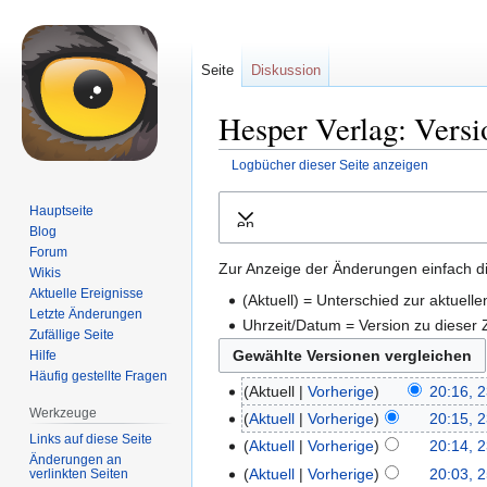
Seite
Diskussion
Hesper Verlag: Versi
Logbücher dieser Seite anzeigen
Zur
Zur
Hauptseite
Ausklappen
Navigation
Suche
Blog
springen
springen
Forum
Zur Anzeige der Änderungen einfach di
Wikis
Aktuelle Ereignisse
(Aktuell) = Unterschied zur aktuell
Letzte Änderungen
Uhrzeit/Datum = Version zu dieser
Zufällige Seite
Hilfe
Häufig gestellte Fragen
Aktuell
Vorherige
20:16, 2
Werkzeuge
Aktuell
Vorherige
20:15, 2
Links auf diese Seite
Aktuell
Vorherige
20:14, 2
Änderungen an
Aktuell
Vorherige
20:03, 
verlinkten Seiten