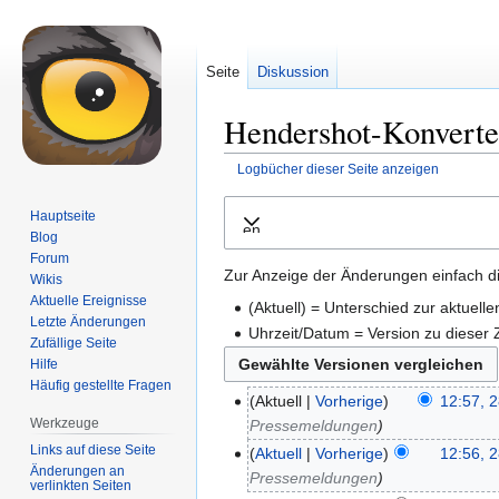
Seite
Diskussion
Hendershot-Konverter
Logbücher dieser Seite anzeigen
Zur
Zur
Hauptseite
Ausklappen
Navigation
Suche
Blog
springen
springen
Forum
Zur Anzeige der Änderungen einfach di
Wikis
Aktuelle Ereignisse
(Aktuell) = Unterschied zur aktuell
Letzte Änderungen
Uhrzeit/Datum = Version zu dieser
Zufällige Seite
Hilfe
Häufig gestellte Fragen
Aktuell
Vorherige
12:57, 2
Werkzeuge
Pressemeldungen
Links auf diese Seite
Aktuell
Vorherige
12:56, 2
Änderungen an
Pressemeldungen
verlinkten Seiten