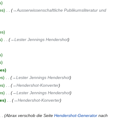
s
es
‎
→‎Ausserwissenschaftliche Publikumsliteratur und
es
s
‎
→‎Lester Jennings Hendershot
s
s
tes
es
‎
→‎Lester Jennings Hendershot
es
‎
→‎Hendershot-Konverter
es
‎
→‎Lester Jennings Hendershot
es
‎
→‎Hendershot-Konverter
Abrax verschob die Seite
Hendershot-Generator
nach