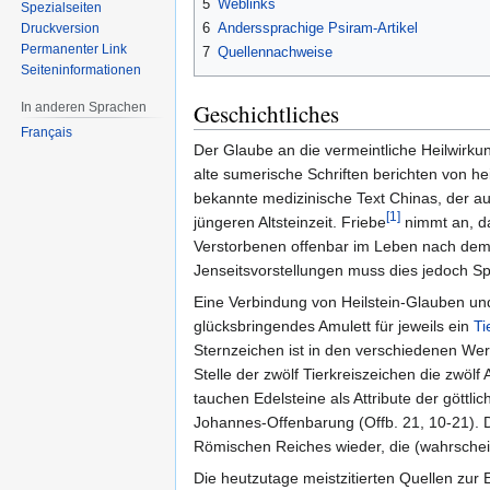
5
Weblinks
Spezialseiten
6
Anderssprachige Psiram-Artikel
Druckversion
Permanenter Link
7
Quellennachweise
Seiten­informationen
Geschichtliches
In anderen Sprachen
Français
Der Glaube an die vermeintliche Heilwirkun
alte sumerische Schriften berichten von 
bekannte medizinische Text Chinas, der auf
[1]
jüngeren Altsteinzeit. Friebe
nimmt an, da
Verstorbenen offenbar im Leben nach dem T
Jenseitsvorstellungen muss dies jedoch Sp
Eine Verbindung von Heilstein-Glauben u
glücksbringendes Amulett für jeweils ein
Ti
Sternzeichen ist in den verschiedenen Werke
Stelle der zwölf Tierkreiszeichen die zwölf
tauchen Edelsteine als Attribute der göttl
Johannes-Offenbarung (Offb. 21, 10-21). D
Römischen Reiches wieder, die (wahrscheinl
Die heutzutage meistzitierten Quellen zur E