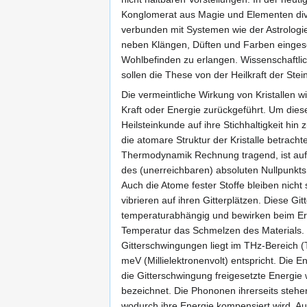
Konglomerat aus Magie und Elementen dive
verbunden mit Systemen wie der Astrologi
neben Klängen, Düften und Farben einges
Wohlbefinden zu erlangen. Wissenschaftl
sollen die These von der Heilkraft der Ste
Die vermeintliche Wirkung von Kristallen w
Kraft oder Energie zurückgeführt. Um die
Heilsteinkunde auf ihre Stichhaltigkeit hin
die atomare Struktur der Kristalle betrac
Thermodynamik Rechnung tragend, ist auf 
des (unerreichbaren) absoluten Nullpunkt
Auch die Atome fester Stoffe bleiben nicht 
vibrieren auf ihren Gitterplätzen. Diese G
temperaturabhängig und bewirken beim Err
Temperatur das Schmelzen des Materials.
Gitterschwingungen liegt im THz-Bereich (
meV (Millielektronenvolt) entspricht. Die 
die Gitterschwingung freigesetzte Energie
bezeichnet. Die Phononen ihrerseits steh
wodurch ihre Energie kompensiert wird. Auf