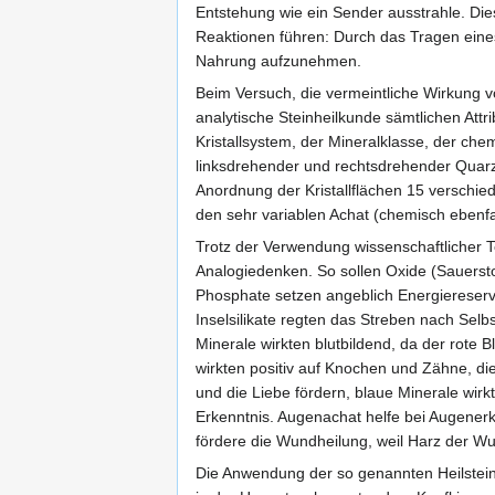
Entstehung wie ein Sender ausstrahle. Dies
Reaktionen führen: Durch das Tragen eines
Nahrung aufzunehmen.
Beim Versuch, die vermeintliche Wirkung 
analytische Steinheilkunde sämtlichen Att
Kristallsystem, der Mineralklasse, der c
linksdrehender und rechtsdrehender Quarz
Anordnung der Kristallflächen 15 verschied
den sehr variablen Achat (chemisch ebenfal
Trotz der Verwendung wissenschaftlicher T
Analogiedenken. So sollen Oxide (Sauersto
Phosphate setzen angeblich Energiereserve
Inselsilikate regten das Streben nach Selb
Minerale wirkten blutbildend, da der rote 
wirkten positiv auf Knochen und Zähne, die
und die Liebe fördern, blaue Minerale wirk
Erkenntnis. Augenachat helfe bei Augene
fördere die Wundheilung, weil Harz der W
Die Anwendung der so genannten Heilstein