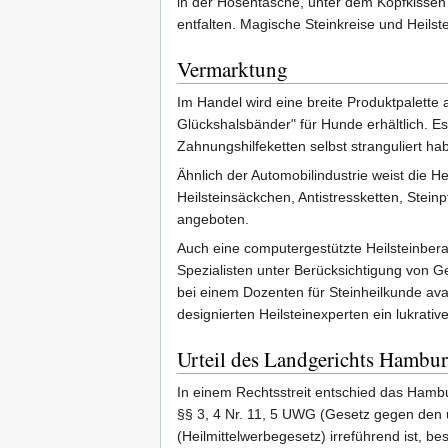
in der Hosentasche, unter dem Kopfkissen o
entfalten. Magische Steinkreise und Heilst
Vermarktung
Im Handel wird eine breite Produktpalette 
Glückshalsbänder" für Hunde erhältlich. E
Zahnungshilfeketten selbst stranguliert ha
Ähnlich der Automobilindustrie weist die He
Heilsteinsäckchen, Antistressketten, Stei
angeboten.
Auch eine computergestützte Heilsteinberat
Spezialisten unter Berücksichtigung von G
bei einem Dozenten für Steinheilkunde av
designierten Heilsteinexperten ein lukrat
Urteil des Landgerichts Hambur
In einem Rechtsstreit entschied das Hamb
§§ 3, 4 Nr. 11, 5 UWG (Gesetz gegen den 
(Heilmittelwerbegesetz) irreführend ist, 