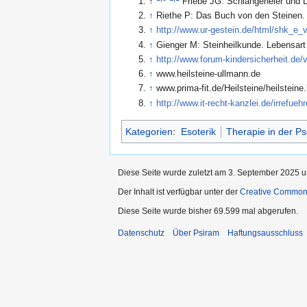
↑
Friebe JG: Schlangeneier und 
↑
Riethe P: Das Buch von den Steinen. 
↑
http://www.ur-gestein.de/html/shk_e_
↑
Gienger M: Steinheilkunde. Lebensart
↑
http://www.forum-kindersicherheit.de
↑
www.heilsteine-ullmann.de
↑
www.prima-fit.de/Heilsteine/heilsteine
↑
http://www.it-recht-kanzlei.de/irrefue
Kategorien
:
Esoterik
Therapie in der P
Diese Seite wurde zuletzt am 3. September 2025 u
Der Inhalt ist verfügbar unter der
Creative Commo
Diese Seite wurde bisher 69.599 mal abgerufen.
Datenschutz
Über Psiram
Haftungsausschluss