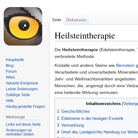
Seite
Diskussion
Heilsteintherapie
Zur
Zur
Die
Heilsteintherapie
(Edelsteintherapie, T
Navigation
Suche
verbreitete Methode.
Hauptseite
springen
springen
Kristalle und andere Steine wie
Bernstein
g
Blog
Forum
Verarbeitete und unverarbeitete Mineralie
Wikis
Jahr- und Weihnachtsmärkten angeboten. 
Aktuelle Ereignisse
Menschen, die, angeregt durch eine Vielzah
Letzte Änderungen
eine heilende Wirkung vermuten.
Zufällige Seite
Hilfe
Inhaltsverzeichnis
Häufig gestellte Fragen
1
Geschichtliches
Werkzeuge
2
Edelsteine in der heutigen Esoterik
Links auf diese Seite
3
Vermarktung
Änderungen an
4
Urteil des Landgerichts Hamburg zur Werbu
verlinkten Seiten