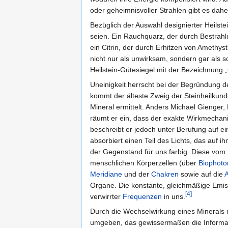
oder geheimnisvoller Strahlen gibt es dahe
Bezüglich der Auswahl designierter Heilste
seien. Ein Rauchquarz, der durch Bestrah
ein Citrin, der durch Erhitzen von Amethys
nicht nur als unwirksam, sondern gar als sc
Heilstein-Gütesiegel mit der Bezeichnung „
Uneinigkeit herrscht bei der Begründung 
kommt der älteste Zweig der Steinheilkunde 
Mineral ermittelt. Anders Michael Gienger,
räumt er ein, dass der exakte Wirkmechanis
beschreibt er jedoch unter Berufung auf e
absorbiert einen Teil des Lichts, das auf ih
der Gegenstand für uns farbig. Diese vom M
menschlichen Körperzellen (über
Biophot
Meridiane
und der
Chakren
sowie auf die
Organe. Die konstante, gleichmäßige Emis
[4]
verwirrter
Frequenzen
in uns.
Durch die Wechselwirkung eines Minerals 
umgeben, das gewissermaßen die Informa