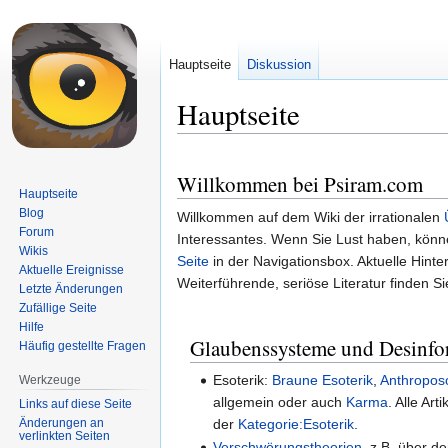
Hauptseite
Diskussion
Hauptseite
Zur
Zur
Willkommen bei Psiram.com
Navigation
Suche
Hauptseite
springen
springen
Blog
Willkommen auf dem Wiki der irrationalen
Forum
Interessantes. Wenn Sie Lust haben, könn
Wikis
Seite
in der Navigationsbox. Aktuelle Hinte
Aktuelle Ereignisse
Weiterführende, seriöse Literatur finden S
Letzte Änderungen
Zufällige Seite
Hilfe
Glaubenssysteme und Desinfo
Häufig gestellte Fragen
Esoterik:
Braune Esoterik
,
Anthropos
Werkzeuge
allgemein oder auch
Karma
. Alle Art
Links auf diese Seite
Änderungen an
der
Kategorie:Esoterik
.
verlinkten Seiten
Verschwörungstheorien
, z.B. über d