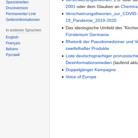
Spezialseiten
2001
oder dem Glauben an
Chemtrai
Druckversion
Verschwörungstheorien_zur_COVID-
Permanenter Link
Seiten­informationen
19_Pandemie_2019-2020
Das ideologische Umfeld des "Kirche
In anderen Sprachen
Fürstentum Germania
English
Rhetorik der Pseudomediziner und V
Français
zweifelhafter Produkte
Italiano
Русский
Liste deutschsprachiger prorussische
Desinformationsmedien
(laufend aktua
Doppelgänger Kampagne
Voice of Europe