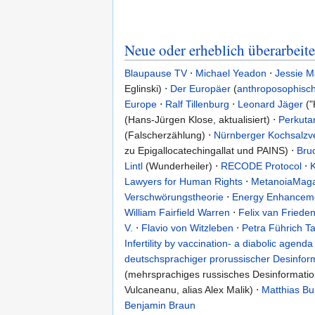
Neue oder erheblich überarbeite
Blaupause TV
⋅
Michael Yeadon
⋅
Jessie M
Eglinski) ⋅
Der Europäer
(
anthroposophisc
Europe
⋅
Ralf Tillenburg
⋅
Leonard Jäger
("
(Hans-Jürgen Klose, aktualisiert) ⋅
Perkuta
(Falscherzählung) ⋅
Nürnberger Kochsalzv
zu Epigallocatechingallat und PAINS) ⋅
Bru
Lintl
(Wunderheiler) ⋅
RECODE Protocol
⋅
K
Lawyers for Human Rights
⋅
MetanoiaMaga
Verschwörungstheorie
⋅
Energy Enhancem
William Fairfield Warren
⋅
Felix van Friede
V.
⋅
Flavio von Witzleben
⋅
Petra Führich Ta
Infertility by vaccination- a diabolic agenda
deutschsprachiger prorussischer Desinfo
(mehrsprachiges russisches Desinformatio
Vulcaneanu, alias Alex Malik) ⋅
Matthias Bu
Benjamin Braun