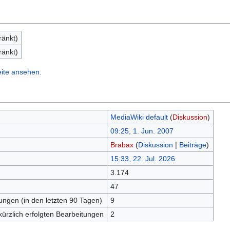
ränkt)
ränkt)
eite ansehen.
MediaWiki default
(
Diskussion
)
09:25, 1. Jun. 2007
Brabax
(
Diskussion
|
Beiträge
)
15:33, 22. Jul. 2026
3.174
n
47
tungen (in den letzten 90 Tagen)
9
kürzlich erfolgten Bearbeitungen
2