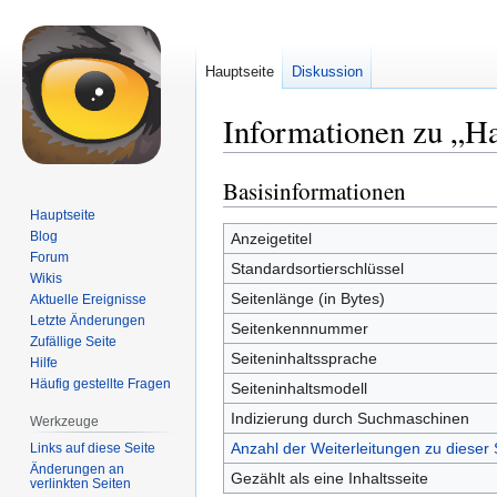
Hauptseite
Diskussion
Informationen zu „Ha
Basisinformationen
Zur
Zur
Navigation
Suche
Hauptseite
springen
springen
Blog
Anzeigetitel
Forum
Standardsortierschlüssel
Wikis
Seitenlänge (in Bytes)
Aktuelle Ereignisse
Letzte Änderungen
Seitenkennnummer
Zufällige Seite
Seiteninhaltssprache
Hilfe
Häufig gestellte Fragen
Seiteninhaltsmodell
Indizierung durch Suchmaschinen
Werkzeuge
Anzahl der Weiterleitungen zu dieser 
Links auf diese Seite
Änderungen an
Gezählt als eine Inhaltsseite
verlinkten Seiten