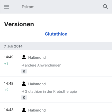
Psiram
Hauptmenü öffnen
Suc
Versionen
Glutathion
7. Juli 2014
14:49
Halbmond
+1
→‎andere Anwendungen
K
14:48
Halbmond
+2
→‎Glutathion in der Krebstherapie
K
14:43
Halbmond