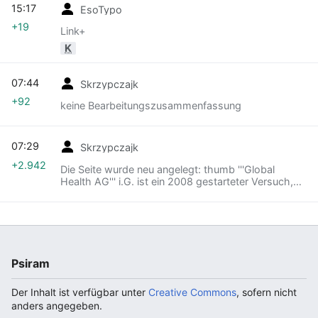
15:17
EsoTypo
+19
Link+
K
07:44
Skrzypczajk
+92
keine Bearbeitungszusammenfassung
07:29
Skrzypczajk
+2.942
Die Seite wurde neu angelegt: thumb '''Global
Health AG''' i.G. ist ein 2008 gestarteter Versuch,
potenzielle Anbieter auf dem
alternativmedizinischen Markt mit Meth...
Psiram
Der Inhalt ist verfügbar unter
Creative Commons
, sofern nicht
anders angegeben.