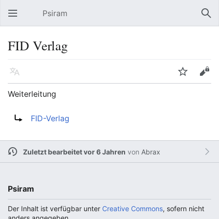
Psiram
Hauptmenü öffnen
Suc
FID Verlag
Sprache
Beobachten
Bearbeiten
Weiterleitung
Weiterleitung nach:
FID-Verlag
Zuletzt bearbeitet vor 6 Jahren
von
Abrax
Psiram
Der Inhalt ist verfügbar unter
Creative Commons
, sofern nicht
anders angegeben.