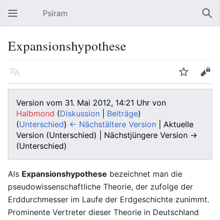
Psiram
Hauptmenü öffnen
Suc
Expansionshypothese
Sprache
Beobachten
Bearbeiten
Version vom 31. Mai 2012, 14:21 Uhr von
Halbmond
(
Diskussion
|
Beiträge
)
(
Unterschied
)
← Nächstältere Version
| Aktuelle
Version (Unterschied) | Nächstjüngere Version →
(Unterschied)
Als
Expansionshypothese
bezeichnet man die
pseudowissenschaftliche Theorie, der zufolge der
Erddurchmesser im Laufe der Erdgeschichte zunimmt.
Prominente Vertreter dieser Theorie in Deutschland