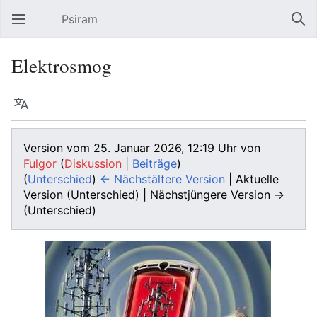
Psiram
Hauptmenü öffnen
Suc
Elektrosmog
Sprache
Beobachten
Bearbeiten
Version vom 25. Januar 2026, 12:19 Uhr von
Fulgor
(
Diskussion
|
Beiträge
)
(
Unterschied
)
← Nächstältere Version
| Aktuelle
Version (Unterschied) | Nächstjüngere Version →
(Unterschied)