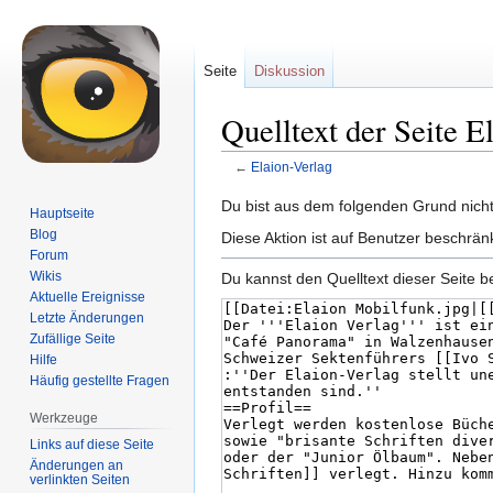
Seite
Diskussion
Quelltext der Seite E
←
Elaion-Verlag
Zur
Zur
Du bist aus dem folgenden Grund nicht 
Hauptseite
Navigation
Suche
Blog
Diese Aktion ist auf Benutzer beschrän
springen
springen
Forum
Wikis
Du kannst den Quelltext dieser Seite b
Aktuelle Ereignisse
Letzte Änderungen
Zufällige Seite
Hilfe
Häufig gestellte Fragen
Werkzeuge
Links auf diese Seite
Änderungen an
verlinkten Seiten