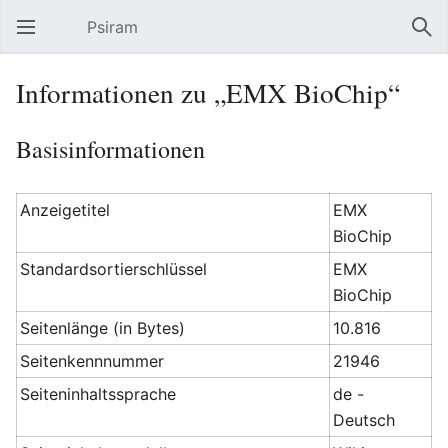
Psiram
Hauptmenü öffnen
Suc
Informationen zu „EMX BioChip“
Basisinformationen
Anzeigetitel
EMX
BioChip
Standardsortierschlüssel
EMX
BioChip
Seitenlänge (in Bytes)
10.816
Seitenkennnummer
21946
Seiteninhaltssprache
de -
Deutsch