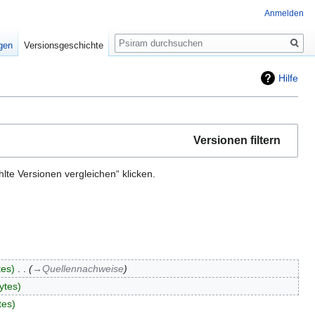
Anmelden
Suche
igen
Versionsgeschichte
Hilfe
Versionen filtern
te Versionen vergleichen“ klicken.
tes
‎
→‎Quellennachweise
ytes
tes