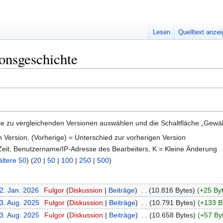
Lesen
Quelltext anze
nsgeschichte
e zu vergleichenden Versionen auswählen und die Schaltfläche „Gewähl
en Version, (Vorherige) = Unterschied zur vorherigen Version
 Zeit, Benutzername/IP-Adresse des Bearbeiters, K = Kleine Änderung
ältere 50
) (
20
|
50
|
100
|
250
|
500
)
2. Jan. 2026
‎
Fulgor
Diskussion
Beiträge
‎
10.816 Bytes
+25 By
13. Aug. 2025
‎
Fulgor
Diskussion
Beiträge
‎
10.791 Bytes
+133 B
13. Aug. 2025
‎
Fulgor
Diskussion
Beiträge
‎
10.658 Bytes
+57 By