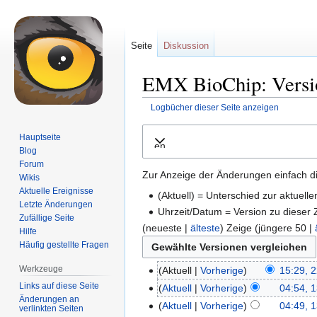
Seite
Diskussion
EMX BioChip: Versio
Logbücher dieser Seite anzeigen
Zur
Zur
Hauptseite
Ausklappen
Navigation
Suche
Blog
springen
springen
Forum
Zur Anzeige der Änderungen einfach di
Wikis
Aktuelle Ereignisse
(Aktuell) = Unterschied zur aktuell
Letzte Änderungen
Uhrzeit/Datum = Version zu dieser
Zufällige Seite
(neueste |
älteste
) Zeige (jüngere 50 |
Hilfe
Häufig gestellte Fragen
Werkzeuge
Aktuell
Vorherige
15:29, 2
Links auf diese Seite
Aktuell
Vorherige
04:54, 
Änderungen an
Aktuell
Vorherige
04:49, 
verlinkten Seiten