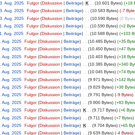
13. Aug. 2025
‎
Fulgor
Diskussion
Beiträge
‎
K
10.601 Bytes
+18 
13. Aug. 2025
‎
Fulgor
Diskussion
Beiträge
‎
10.583 Bytes
-7 Byte
13. Aug. 2025
‎
Fulgor
Diskussion
Beiträge
‎
10.590 Bytes
0 Byte
1. Aug. 2025
‎
Fulgor
Diskussion
Beiträge
‎
10.590 Bytes
+2 Byt
1. Aug. 2025
‎
Fulgor
Diskussion
Beiträge
‎
10.588 Bytes
+103 B
. Aug. 2025
‎
Fulgor
Diskussion
Beiträge
‎
10.485 Bytes
+35 Byt
. Aug. 2025
‎
Fulgor
Diskussion
Beiträge
‎
10.450 Bytes
+47 Byt
. Aug. 2025
‎
Fulgor
Diskussion
Beiträge
‎
10.403 Bytes
+18 Byt
. Aug. 2025
‎
Fulgor
Diskussion
Beiträge
‎
10.385 Bytes
+340 By
. Aug. 2025
‎
Fulgor
Diskussion
Beiträge
‎
10.045 Bytes
+74 Byt
. Aug. 2025
‎
Fulgor
Diskussion
Beiträge
‎
9.971 Bytes
+142 Byt
. Aug. 2025
‎
Fulgor
Diskussion
Beiträge
‎
9.829 Bytes
+38 Byte
. Aug. 2025
‎
Fulgor
Diskussion
Beiträge
‎
9.791 Bytes
-9 Bytes
. Aug. 2025
‎
Fulgor
Diskussion
Beiträge
‎
9.800 Bytes
+83 Byte
. Aug. 2025
‎
Fulgor
Diskussion
Beiträge
‎
K
9.717 Bytes
+6 Byte
. Aug. 2025
‎
Fulgor
Diskussion
Beiträge
‎
9.711 Bytes
+7 Bytes
. Aug. 2025
‎
Fulgor
Diskussion
Beiträge
‎
K
9.704 Bytes
+65 By
. Aug. 2025
‎
Fulgor
Diskussion
Beiträge
‎
9.639 Bytes
-4 Bytes