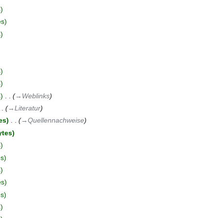
s
es
s
s
s
s
‎
→‎Weblinks
→‎Literatur
es
‎
→‎Quellennachweise
ytes
s
es
s
es
es
s