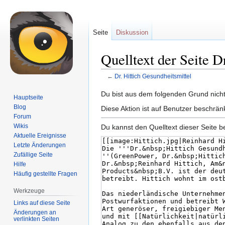
Seite
Diskussion
Quelltext der Seite D
←
Dr. Hittich Gesundheitsmittel
Zur
Zur
Du bist aus dem folgenden Grund nicht 
Hauptseite
Navigation
Suche
Blog
Diese Aktion ist auf Benutzer beschrän
springen
springen
Forum
Wikis
Du kannst den Quelltext dieser Seite b
Aktuelle Ereignisse
Letzte Änderungen
Zufällige Seite
Hilfe
Häufig gestellte Fragen
Werkzeuge
Links auf diese Seite
Änderungen an
verlinkten Seiten