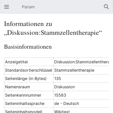
Psiram
Hauptmenü öffnen
Suc
Informationen zu
„Diskussion:Stammzellentherapie“
Basisinformationen
Anzeigetitel
Diskussion:Stammzellentherap
Standardsortierschlüssel
Stammzellentherapie
Seitenlänge (in Bytes)
135
Namensraum
Diskussion
Seitenkennnummer
15583
Seiteninhaltssprache
de - Deutsch
Seiteninhaltsmodell
Wikitext