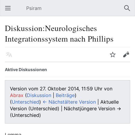
Psiram
Hauptmenü öffnen
Suc
Diskussion:Neurologisches
Integrationssystem nach Phillips
Sprache
Beobachten
Bearbeiten
Aktive Diskussionen
Version vom 27. Oktober 2014, 11:59 Uhr von
Abrax
(
Diskussion
|
Beiträge
)
(
Unterschied
)
← Nächstältere Version
| Aktuelle
Version (Unterschied) | Nächstjüngere Version →
(Unterschied)
Lemma