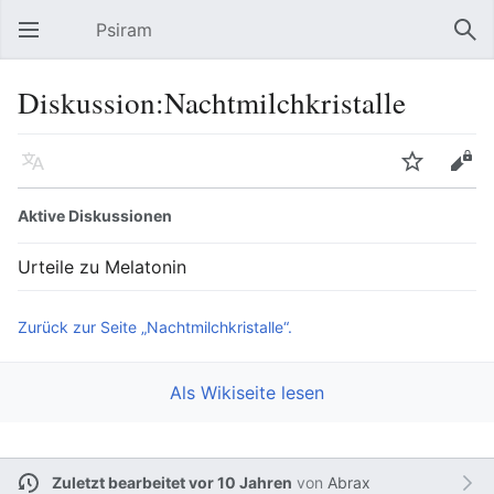
Psiram
Hauptmenü öffnen
Suc
Diskussion:Nachtmilchkristalle
Sprache
Beobachten
Bearbeiten
Aktive Diskussionen
Urteile zu Melatonin
Zurück zur Seite „Nachtmilchkristalle“.
Als Wikiseite lesen
Zuletzt bearbeitet vor 10 Jahren
von
Abrax