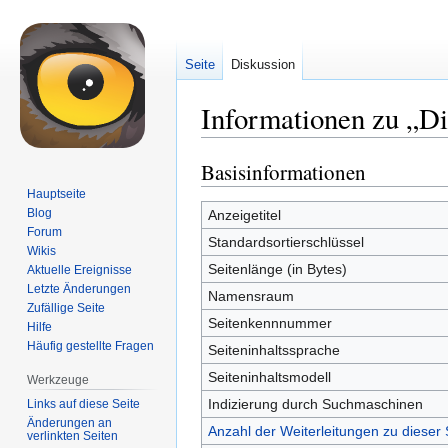
Seite
Diskussion
Informationen zu „Di
Basisinformationen
Zur
Zur
Navigation
Suche
Hauptseite
springen
springen
Blog
Anzeigetitel
Forum
Standardsortierschlüssel
Wikis
Seitenlänge (in Bytes)
Aktuelle Ereignisse
Letzte Änderungen
Namensraum
Zufällige Seite
Seitenkennnummer
Hilfe
Häufig gestellte Fragen
Seiteninhaltssprache
Seiteninhaltsmodell
Werkzeuge
Indizierung durch Suchmaschinen
Links auf diese Seite
Änderungen an
Anzahl der Weiterleitungen zu dieser 
verlinkten Seiten