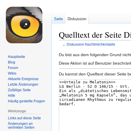
Seite
Diskussion
Quelltext der Seite D
←
Diskussion:Nachtmilchkristalle
Zur
Zur
Du bist aus dem folgenden Grund nicht 
Hauptseite
Navigation
Suche
Blog
Diese Aktion ist auf Benutzer beschrän
springen
springen
Forum
Wikis
Du kannst den Quelltext dieser Seite b
Aktuelle Ereignisse
Letzte Änderungen
Zufällige Seite
Hilfe
Häufig gestellte Fragen
Werkzeuge
Links auf diese Seite
Änderungen an
verlinkten Seiten