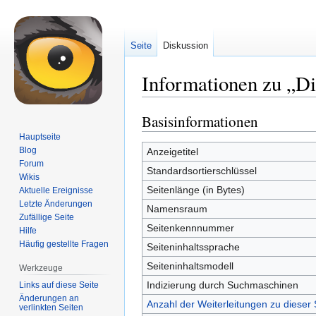
Seite
Diskussion
Informationen zu „Di
Basisinformationen
Zur
Zur
Navigation
Suche
Hauptseite
springen
springen
Blog
Anzeigetitel
Forum
Standardsortierschlüssel
Wikis
Seitenlänge (in Bytes)
Aktuelle Ereignisse
Letzte Änderungen
Namensraum
Zufällige Seite
Seitenkennnummer
Hilfe
Häufig gestellte Fragen
Seiteninhaltssprache
Seiteninhaltsmodell
Werkzeuge
Indizierung durch Suchmaschinen
Links auf diese Seite
Änderungen an
Anzahl der Weiterleitungen zu dieser 
verlinkten Seiten