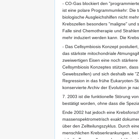
- CO-Gas blockiert den "programmierten
ist eine polare Programmumkehr: Die t
biologische Ausgleichshilfen nicht mehr
Krebszellen besonders "maligne" und s
Falle sind Chemotherapie und Strahlen
mehr induziert werden kann. Die Krebspa
- Das Cellsymbiosis Konzept postulier
das stärkste mitochondriale Atmungsg
zweiwertigen Eisen eine noch stärkere
Cellsymbiosis Konzeptes stützen, dass 
Gewebszellen) und sich deshalb wie "Zel
Regression in das frühe Eukaryoten-St
konservierte Archiv der Evolution je na
7. 2003 ist die funktionelle Störung v
bestätigt worden, ohne dass die Spezi
Ende 2002 hat jedoch eine Krebsforsch
massenspektrometrisch exakt dokumenti
über den Zellteilungszyklus. Durch ei
menschlichen Krebserkrankungen, bei 