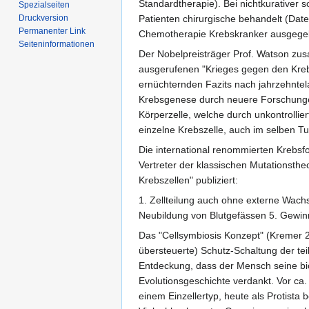
Standardtherapie). Bei nichtkurativer
Spezialseiten
Druckversion
Patienten chirurgische behandelt (Dat
Permanenter Link
Chemotherapie Krebskranker ausgege
Seiten­informationen
Der Nobelpreisträger Prof. Watson zus
ausgerufenen "Krieges gegen den Krebs
ernüchternden Fazits nach jahrzehntel
Krebsgenese durch neuere Forschungen 
Körperzelle, welche durch unkontrollier
einzelne Krebszelle, auch im selben Tu
Die international renommierten Krebs
Vertreter der klassischen Mutationsthe
Krebszellen" publiziert:
1. Zellteilung auch ohne externe Wac
Neubildung von Blutgefässen 5. Gewinn 
Das "Cellsymbiosis Konzept" (Kremer 20
übersteuerte) Schutz-Schaltung der te
Entdeckung, dass der Mensch seine biol
Evolutionsgeschichte verdankt. Vor ca
einem Einzellertyp, heute als Protist