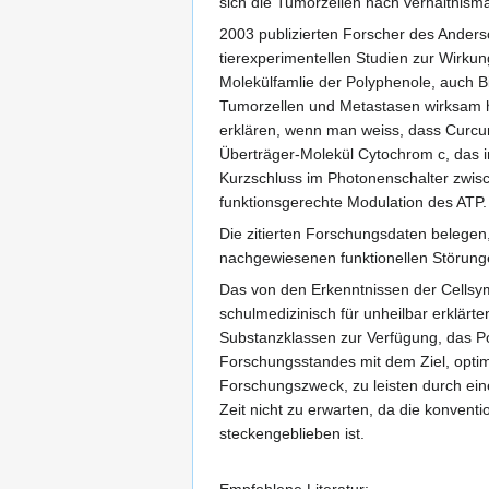
sich die Tumorzellen nach verhältnismä
2003 publizierten Forscher des Anders
tierexperimentellen Studien zur Wirku
Molekülfamlie der Polyphenole, auch Bi
Tumorzellen und Metastasen wirksam he
erklären, wenn man weiss, dass Curcumi
Überträger-Molekül Cytochrom c, das 
Kurzschluss im Photonenschalter zwisc
funktionsgerechte Modulation des ATP.
Die zitierten Forschungsdaten belege
nachgewiesenen funktionellen Störunge
Das von den Erkenntnissen der Cellsym
schulmedizinisch für unheilbar erklärt
Substanzklassen zur Verfügung, das Po
Forschungsstandes mit dem Ziel, optim
Forschungszweck, zu leisten durch ein
Zeit nicht zu erwarten, da die konven
steckengeblieben ist.
Empfohlene Literatur: