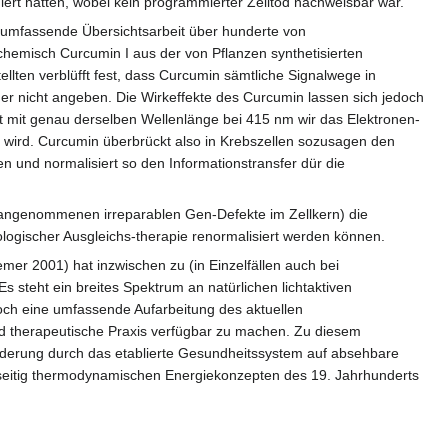
miert hatten, wobei kein programmierter Zelltod nachweisbar war.
e umfassende Übersichtsarbeit über hunderte von
chemisch Curcumin I aus der von Pflanzen synthetisierten
llten verblüfft fest, dass Curcumin sämtliche Signalwege in
r nicht angeben. Die Wirkeffekte des Curcumin lassen sich jedoch
rt mit genau derselben Wellenlänge bei 415 nm wir das Elektronen-
wird. Curcumin überbrückt also in Krebszellen sozusagen den
 und normalisiert so den Informationstransfer dür die
 angenommenen irreparablen Gen-Defekte im Zellkern) die
ologischer Ausgleichs-therapie renormalisiert werden können.
er 2001) hat inzwischen zu (in Einzelfällen auch bei
s steht ein breites Spektrum an natürlichen lichtaktiven
doch eine umfassende Aufarbeitung des aktuellen
und therapeutische Praxis verfügbar zu machen. Zu diesem
örderung durch das etablierte Gesundheitssystem auf absehbare
einseitig thermodynamischen Energiekonzepten des 19. Jahrhunderts