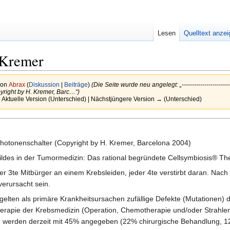
Lesen
Quelltext anze
 Kremer
von
Abrax
(
Diskussion
|
Beiträge
)
(Die Seite wurde neu angelegt: „----------------------
yright by H. Kremer, Barc…“)
 Aktuelle Version (Unterschied) | Nächstjüngere Version → (Unterschied)
hotonenschalter (Copyright by H. Kremer, Barcelona 2004)
ldes in der Tumormedizin: Das rational begründete Cellsymbiosis® Th
der 3te Mitbürger an einem Krebsleiden, jeder 4te verstirbt daran. Na
verursacht sein.
elten als primäre Krankheitsursachen zufällige Defekte (Mutationen) d
erapie der Krebsmedizin (Operation, Chemotherapie und/oder Strahlen
) werden derzeit mit 45% angegeben (22% chirurgische Behandlung, 1