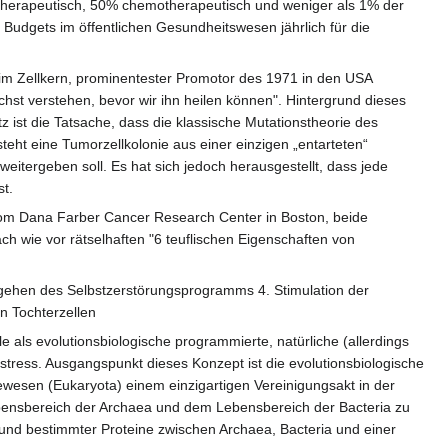
entherapeutisch, 50% chemotherapeutisch und weniger als 1% der
udgets im öffentlichen Gesundheitswesen jährlich für die
 im Zellkern, prominentester Promotor des 1971 in den USA
st verstehen, bevor wir ihn heilen können". Hintergrund dieses
 ist die Tatsache, dass die klassische Mutationstheorie des
eht eine Tumorzellkolonie aus einer einzigen „entarteten“
weitergeben soll. Es hat sich jedoch herausgestellt, dass jede
st.
vom Dana Farber Cancer Research Center in Boston, beide
ch wie vor rätselhaften "6 teuflischen Eigenschaften von
mgehen des Selbstzerstörungsprogramms 4. Stimulation der
n Tochterzellen
e als evolutionsbiologische programmierte, natürliche (allerdings
tress. Ausgangspunkt dieses Konzept ist die evolutionsbiologische
ewesen (Eukaryota) einem einzigartigen Vereinigungsakt in der
Lebensbereich der Archaea und dem Lebensbereich der Bacteria zu
und bestimmter Proteine zwischen Archaea, Bacteria und einer