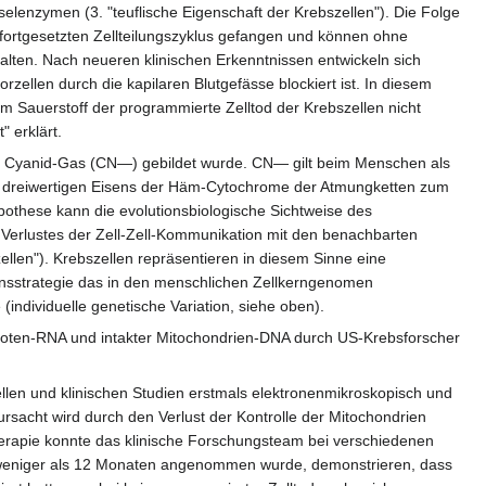
elenzymen (3. "teuflische Eigenschaft der Krebszellen"). Die Folge
 fortgesetzten Zellteilungszyklus gefangen und können ohne
chalten. Nach neueren klinischen Erkenntnissen entwickeln sich
ellen durch die kapilaren Blutgefässe blockiert ist. In diesem
 Sauerstoff der programmierte Zelltod der Krebszellen nicht
" erklärt.
ere Cyanid-Gas (CN—) gebildet wurde. CN— gilt beim Menschen als
s dreiwertigen Eisens der Häm-Cytochrome der Atmungketten zum
pothese kann die evolutionsbiologische Sichtweise des
s Verlustes der Zell-Zell-Kommunikation mit den benachbarten
zellen"). Krebszellen repräsentieren in diesem Sinne eine
bensstrategie das in den menschlichen Zellkerngenomen
(individuelle genetische Variation, siehe oben).
er Boten-RNA und intakter Mitochondrien-DNA durch US-Krebsforscher
ellen und klinischen Studien erstmals elektronenmikroskopisch und
sacht wird durch den Verlust der Kontrolle der Mitochondrien
therapie konnte das klinische Forschungsteam bei verschiedenen
n weniger als 12 Monaten angenommen wurde, demonstrieren, dass