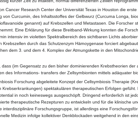
ssig kurzer Zeit zu intakten, normal differenzierten Zelllen reprogram
on Cancer Research Center der Universität Texas in Houston die erst
ng von Curcumin, des Inhaltsstoffes der Gelbwurz (Curcuma Longa, bio
oflavanoide genannt) auf Krebszellen und Metastasen. Die Forscher ste
mmt. Eine Erklärung für diese Breitband-Wirkung konnten die Forsche
n intensiv im violetten Spektralbereich des sichtbaren Lichts aborbie
in Krebszellen durch das Schutzenzym Hämoygenase forciert abgebaut 
hen dem 3. und dem 4. Komplex der Atmungskette in den Mitochondrien
n, dass (im Gegensatz zu den bisher dominierenden Krebstheorien der
n des Informations- transfers der Zellsymbionten mittels adäquater bi
biosis Forschung abgeleitete Konzept der Cellsymbiosis Therapie (Krem
en Krebserkrankungen) spektakulären therapeutischen Erfolgen gefüht. E
tential in noch keineswegs ausgeschöpft. Dringend erforderlich ist je
ierte therapeutische Rezepturen zu entwickeln und für die klinische 
e interdisziplinäre Forschungsgruppe, ist allerdings eine Forschungsf
tionelle Medizin infolge kollektiver Denkblockaden weitgehend in den 