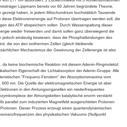
eisträger Lippmann bereits vor 60 Jahren begründete Theorie,
n gezeigt haben, in jedem Mitochondrium buchstäblich Tausende
e diese Elektronenenergie auf Protonen übertragen werden soll, die
ngen des ATP abspeichern sollen. Durch Wasserspaltung dieser
nergie wieder freiwerden und damit sollen ganz überwiegend die
n jedoch eindeutig bewiesen, dass die Phosphatbindungen des
rd, die von den isothermen Zellen (gleich bleibende
sächlichen Mechanismus der Gewinnung der Zellenergie ist also
.
n, da keine biochemische Reaktion mit diesem Adenin-Ringmolekül
kalsichen Eigenschaft der Lichtabsorption der Adenin-Gruppe. Alle
kteristischen "Frequenz-Fenstern" der Absorptionsmaxima vom
. 600 nm. Die Quelle der elektromagnetischen Energie ist aber
 Elektronen in den Amtungsorganellen ein niederfrequentes
 Enzymkomplexe der Atmungsketten katalytische enorm verstärkt
lls parallel zum induzierten Magnetfeld ausgerichteten Protonen
nd Protonen. Dieser Prozess erzeugt einen quantendynamischen
 Resonanzfrequenzen des physikalischen Vakuums (Nullpunkt