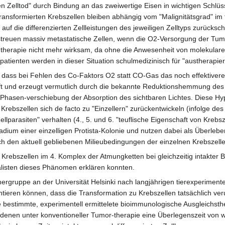
 Zelltod" durch Bindung an das zweiwertige Eisen in wichtigen Schlüss
ransformierten Krebszellen bleiben abhängig vom "Malignitätsgrad" im
 auf die differenzierten Zellleistungen des jeweiligen Zelltyps zurücks
treuen massiv metastatische Zellen, wenn die O2-Versorgung der Tumorz
therapie nicht mehr wirksam, da ohne die Anwesenheit von molekularem
tienten werden in dieser Situation schulmedizinisch für "austherapiert
t, dass bei Fehlen des Co-Faktors O2 statt CO-Gas das noch effektiv
ift und erzeugt vermutlich durch die bekannte Reduktionshemmung de
 Phasen-verschiebung der Absorption des sichtbaren Lichtes. Diese Hy
Krebszellen sich de facto zu "Einzellern" zurückentwickeln (infolge de
lparasiten" verhalten (4., 5. und 6. "teuflische Eigenschaft von Krebs
adium einer einzelligen Protista-Kolonie und nutzen dabei als Überle
ch den aktuell gebliebenen Milieubedingungen der einzelnen Krebszelle 
on Krebszellen im 4. Komplex der Atmungketten bei gleichzeitig intakt
alisten dieses Phänomen erklären konnten.
ergruppe an der Universität Helsinki nach langjährigen tierexperiment
eren können, dass die Transformation zu Krebszellen tatsächlich verur
ne bestimmte, experimentell ermittelete bioimmunologische Ausgleichs
denen unter konventioneller Tumor-therapie eine Überlegenszeit vo