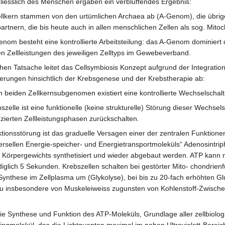
liesslich des Menschen ergaben ein verblüffendes Ergebnis:
lkern stammen von den urtümlichen Archaea ab (A-Genom), die übrigen
artnern, die bis heute auch in allen menschlichen Zellen als sog. Mito
 besteht eine kontrollierte Arbeitsteilung: das A-Genom dominiert d
ten Zellleistungen des jeweiligen Zelltyps im Gewebeverband.
hen Tatsache leitet das Cellsymbiosis Konzept aufgrund der Integration 
erungen hinsichtlich der Krebsgenese und der Krebstherapie ab:
 beiden Zellkernsubgenomen existiert eine kontrollierte Wechselschal
bszelle ist eine funktionelle (keine strukturelle) Störung dieser Wechs
nzierten Zellleistungsphasen zurückschalten.
ionsstörung ist das graduelle Versagen einer der zentralen Funktionen
rsellen Energie-speicher- und Energietransportmoleküls“ Adenosintriph
Körpergewichts synthetisiert und wieder abgebaut werden. ATP kann ni
iglich 5 Sekunden. Krebszellen schalten bei gestörter Mito- chondrienf
ynthese im Zellplasma um (Glykolyse), bei bis zu 20-fach erhöhten
au insbesondere von Muskeleiweiss zugunsten von Kohlenstoff-Zwischenp
ie Synthese und Funktion des ATP-Moleküls, Grundlage aller zellbiologis
ngmolekül, das die Lichtquanten maximal im nahen Ultraviolett-Bereic