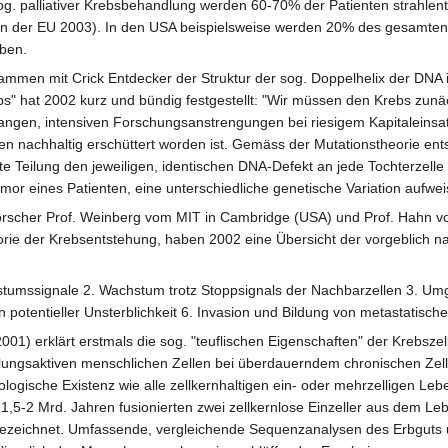
 sog. palliativer Krebsbehandlung werden 60-70% der Patienten strahl
en der EU 2003). In den USA beispielsweise werden 20% des gesamten B
ben.
ammen mit Crick Entdecker der Struktur der sog. Doppelhelix der DNA
" hat 2002 kurz und bündig festgestellt: "Wir müssen den Krebs zunäch
angen, intensiven Forschungsanstrengungen bei riesigem Kapitaleinsatz
nachhaltig erschüttert worden ist. Gemäss der Mutationstheorie entst
te Teilung den jeweiligen, identischen DNA-Defekt an jede Tochterzelle 
mor eines Patienten, eine unterschiedliche genetische Variation aufwei
forscher Prof. Weinberg vom MIT in Cambridge (USA) und Prof. Hahn 
orie der Krebsentstehung, haben 2002 eine Übersicht der vorgeblich na
hstumssignale 2. Wachstum trotz Stoppsignals der Nachbarzellen 3. U
potentieller Unsterblichkeit 6. Invasion und Bildung von metastatische
01) erklärt erstmals die sog. "teuflischen Eigenschaften" der Krebszell
ilungsaktiven menschlichen Zellen bei überdauerndem chronischen Zells
ogische Existenz wie alle zellkernhaltigen ein- oder mehrzelligen Leb
. 1,5-2 Mrd. Jahren fusionierten zwei zellkernlose Einzeller aus dem 
a bezeichnet. Umfassende, vergleichende Sequenzanalysen des Erbguts 