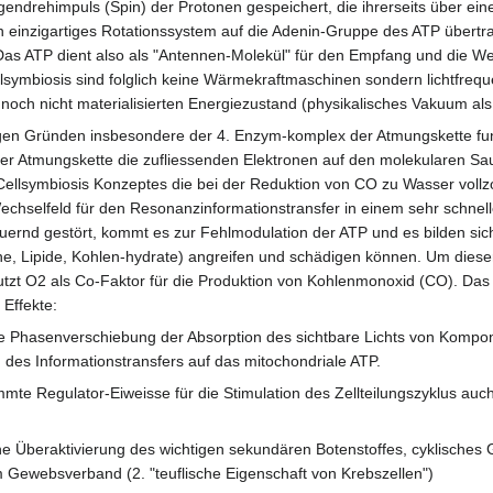
igendrehimpuls (Spin) der Protonen gespeichert, die ihrerseits über 
n einzigartiges Rotationssystem auf die Adenin-Gruppe des ATP übert
. Das ATP dient also als "Antennen-Molekül" für den Empfang und die
llsymbiosis sind folglich keine Wärmekraftmaschinen sondern lichtfreq
noch nicht materialisierten Energiezustand (physikalisches Vakuum als
ltigen Gründen insbesondere der 4. Enzym-komplex der Atmungskette fun
er Atmungskette die zufliessenden Elektronen auf den molekularen Sau
 Cellsymbiosis Konzeptes die bei der Reduktion von CO zu Wasser voll
hselfeld für den Resonanzinformationstransfer in einem sehr schnellen
ernd gestört, kommt es zur Fehlmodulation der ATP und es bilden sich
ne, Lipide, Kohlen-hydrate) angreifen und schädigen können. Um di
utzt O2 als Co-Faktor für die Produktion von Kohlenmonoxid (CO). Das
Effekte:
he Phasenverschiebung der Absorption des sichtbare Lichts von Kompo
 des Informationstransfers auf das mitochondriale ATP.
mmte Regulator-Eiweisse für die Stimulation des Zellteilungszyklus au
he Überaktivierung des wichtigen sekundären Botenstoffes, cyklisc
 Gewebsverband (2. "teuflische Eigenschaft von Krebszellen")