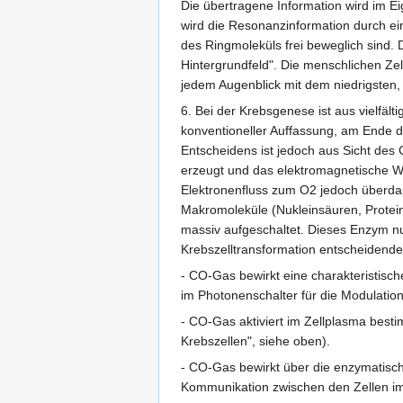
Die übertragene Information wird im E
wird die Resonanzinformation durch ei
des Ringmoleküls frei beweglich sind
Hintergrundfeld". Die menschlichen Ze
jedem Augenblick mit dem niedrigsten, 
6. Bei der Krebsgenese ist aus vielfä
konventioneller Auffassung, am Ende d
Entscheidens ist jedoch aus Sicht des
erzeugt und das elektromagnetische Wec
Elektronenfluss zum O2 jedoch überdau
Makromoleküle (Nukleinsäuren, Protei
massiv aufgeschaltet. Dieses Enzym n
Krebszelltransformation entscheidende 
- CO-Gas bewirkt eine charakteristisc
im Photonenschalter für die Modulation
- CO-Gas aktiviert im Zellplasma besti
Krebszellen", siehe oben).
- CO-Gas bewirkt über die enzymatisc
Kommunikation zwischen den Zellen im