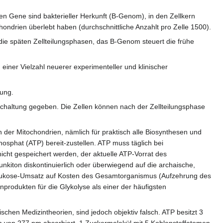
 Gene sind bakterieller Herkunft (B-Genom), in den Zellkern
chondrien überlebt haben (durchschnittliche Anzahlt pro Zelle 1500).
ie späten Zellteilungsphasen, das B-Genom steuert die frühe
einer Vielzahl neuerer experimenteller und klinischer
tung.
elschaltung gegeben. Die Zellen können nach der Zellteilungsphase
 der Mitochondrien, nämlich für praktisch alle Biosynthesen und
osphat (ATP) bereit-zustellen. ATP muss täglich bei
cht gespeichert werden, der aktuelle ATP-Vorrat des
unkiton diskontinuierlich oder überwiegend auf die archaische,
 Glukose-Umsatz auf Kosten des Gesamtorganismus (Aufzehrung des
rodukten für die Glykolyse als einer der häufigsten
chen Medizintheorien, sind jedoch objektiv falsch. ATP besitzt 3
h von 277 nm absorbiert, 1 Zuckermolekül mit 5 Kohlenstoffatomen