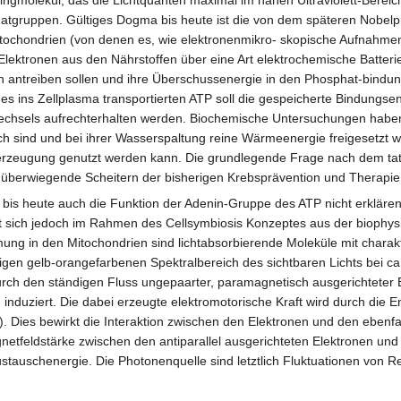
atgruppen. Gültiges Dogma bis heute ist die von dem späteren Nobelpr
itochondrien (von denen es, wie elektronenmikro- skopische Aufnahme
 Elektronen aus den Nährstoffen über eine Art elektrochemische Batteri
ch antreiben sollen und ihre Überschussenergie in den Phosphat-bindu
s ins Zellplasma transportierten ATP soll die gespeicherte Bindungse
wechsels aufrechterhalten werden. Biochemische Untersuchungen habe
 sind und bei ihrer Wasserspaltung reine Wärmeenergie freigesetzt wi
rzeugung genutzt werden kann. Die grundlegende Frage nach dem tat
as überwiegende Scheitern der bisherigen Krebsprävention und Therapie
 bis heute auch die Funktion der Adenin-Gruppe des ATP nicht erkläre
bt sich jedoch im Rahmen des Cellsymbiosis Konzeptes aus der biophysi
ung in den Mitochondrien sind lichtabsorbierende Moleküle mit chara
igen gelb-orangefarbenen Spektralbereich des sichtbaren Lichts bei ca
durch den ständigen Fluss ungepaarter, paramagnetisch ausgerichteter
 induziert. Die dabei erzeugte elektromotorische Kraft wird durch die
. Dies bewirkt die Interaktion zwischen den Elektronen und den ebenfa
netfeldstärke zwischen den antiparallel ausgerichteten Elektronen u
stauschenergie. Die Photonenquelle sind letztlich Fluktuationen von