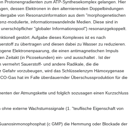
einen Protonengradienten zum ATP-Synthesekomplex gelangen. Hier
ragen, dessen Elektronen in den alternierenden Doppelbindungen
 Weitergabe von Resonanzinformation aus dem "morphogenetischen
uenz-modulierte, informationswandelnde Medien. Diese sind in
 unerschöpflicher "globaler Informationspool") resonanzgekoppelt.
ktionell gestört. Aufgabe dieses Komplexes ist es nach
erstoff zu übertragen und diesen dabei zu Wasser zu reduzieren.
zogene Elektronenpaarung, die einen antimagnetischen Impuls
 Zeitakt (in Picosekunden) ein- und ausschaltet . Ist der
 vermehrt Sauerstoff- und andere Radikale, die die
eser Gefahr vorzubeugen, wird das Schlüsselenzym Hämoxygenase
 CO-Gas hat im Falle überdauernder Überschussproduktion für die
nenten der Atmungskette und folglich sozusagen einen Kurzschluss
ch ohne externe Wachstumssignale (1. "teuflische Eigenschaft von
hes Guanosinmonophosphat (c GMP) die Hemmung oder Blockade der