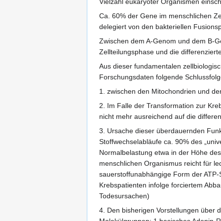
Vielzahl eukaryoter Organismen einsch
Ca. 60% der Gene im menschlichen Zel
delegiert von den bakteriellen Fusionsp
Zwischen dem A-Genom und dem B-Genom
Zellteilungsphase und die differenzier
Aus dieser fundamentalen zellbiologisc
Forschungsdaten folgende Schlussfolg
1. zwischen den Mitochondrien und den
2. Im Falle der Transformation zur Kre
nicht mehr ausreichend auf die differe
3. Ursache dieser überdauernden Funkt
Stoffwechselabläufe ca. 90% des „unive
Normalbelastung etwa in der Höhe des 
menschlichen Organismus reicht für led
sauerstoffunabhängige Form der ATP-S
Krebspatienten infolge forciertem Abb
Todesursachen)
4. Den bisherigen Vorstellungen über d
Molekülgruppen: 1 basisches Adenin-Ri