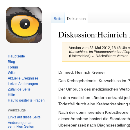
Seite
Diskussion
Diskussion:Heinrich
Version vom 23. Mai 2012, 18:48 Uhr 
Kurzschluss im Photonenschalter (Cop
(Unterschied) ← Nächstältere Version |
Hauptseite
Blog
Forum
Zur
Zur
Dr. med. Heinrich Kremer
Wikis
Navigation
Suche
Aktuelle Ereignisse
Das Krebsgeheimnis: Kurzschluss im P
springen
springen
Letzte Änderungen
Der Umbruch des medizinischen Weltbi
Zufällige Seite
Hilfe
In den westlichen Ländern erkrankt je
Häufig gestellte Fragen
Todesfall durch eine Krebserkrankung 
Werkzeuge
Nach der dominierenden Krebstheorie g
Links auf diese Seite
dieser Annahme basiert die Standardth
Änderungen an
Überlebenszeit nach Diagnosestellung
verlinkten Seiten