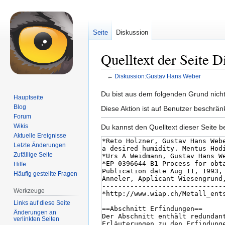
Seite
Diskussion
Quelltext der Seite 
←
Diskussion:Gustav Hans Weber
Zur
Zur
Du bist aus dem folgenden Grund nicht 
Hauptseite
Navigation
Suche
Blog
Diese Aktion ist auf Benutzer beschrän
springen
springen
Forum
Wikis
Du kannst den Quelltext dieser Seite b
Aktuelle Ereignisse
Letzte Änderungen
Zufällige Seite
Hilfe
Häufig gestellte Fragen
Werkzeuge
Links auf diese Seite
Änderungen an
verlinkten Seiten