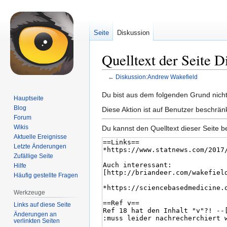
Seite
Diskussion
Quelltext der Seite 
←
Diskussion:Andrew Wakefield
Zur
Zur
Du bist aus dem folgenden Grund nicht 
Hauptseite
Navigation
Suche
Blog
Diese Aktion ist auf Benutzer beschrän
springen
springen
Forum
Wikis
Du kannst den Quelltext dieser Seite b
Aktuelle Ereignisse
Letzte Änderungen
Zufällige Seite
Hilfe
Häufig gestellte Fragen
Werkzeuge
Links auf diese Seite
Änderungen an
verlinkten Seiten