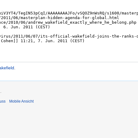
kefield
.
.
uss
Mobile Ansicht