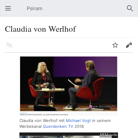
Psiram
Hauptmenü öffnen
Suc
Claudia von Werlhof
Sprache
Beobachten
Bearbeiten
Claudia von Werlhof mit
Michael Vogt
in seinem
Werbekanal
Querdenken TV
2018