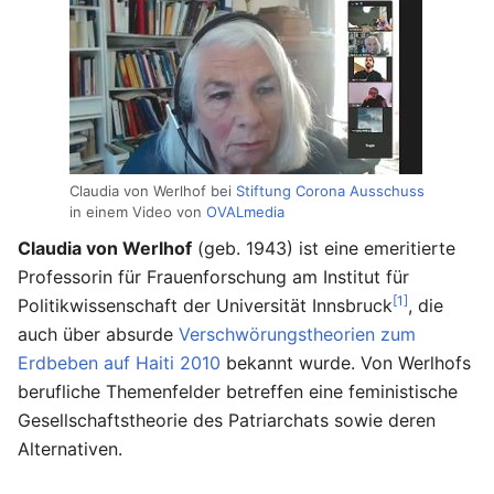
Claudia von Werlhof bei
Stiftung Corona Ausschuss
in einem Video von
OVALmedia
Claudia von Werlhof
(geb. 1943) ist eine emeritierte
Professorin für Frauenforschung am Institut für
[1]
Politikwissenschaft der Universität Innsbruck
, die
auch über absurde
Verschwörungstheorien zum
Erdbeben auf Haiti 2010
bekannt wurde. Von Werlhofs
berufliche Themenfelder betreffen eine feministische
Gesellschaftstheorie des Patriarchats sowie deren
Alternativen.