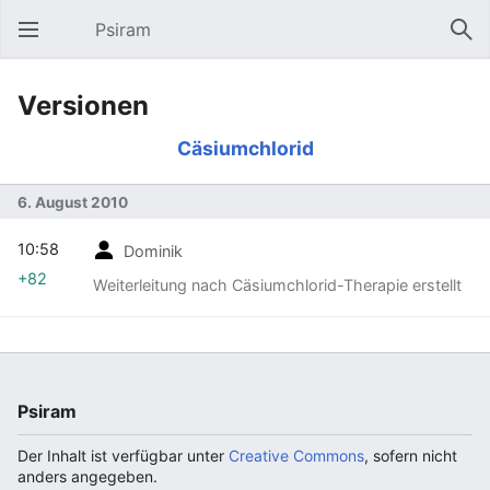
Psiram
Hauptmenü öffnen
Suc
Versionen
Cäsiumchlorid
6. August 2010
10:58
Dominik
+82
Weiterleitung nach Cäsiumchlorid-Therapie erstellt
Psiram
Der Inhalt ist verfügbar unter
Creative Commons
, sofern nicht
anders angegeben.