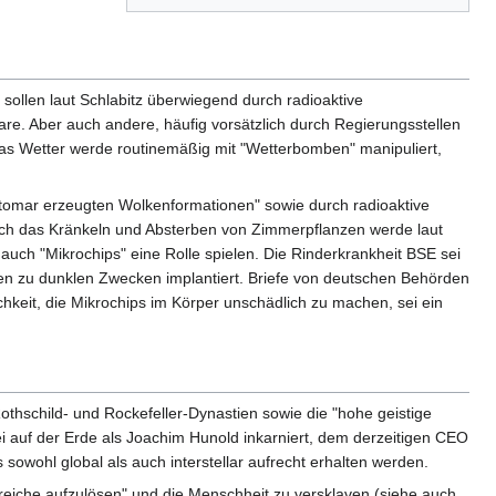
sollen laut Schlabitz überwiegend durch radioaktive
re. Aber auch andere, häufig vorsätzlich durch Regierungsstellen
 Das Wetter werde routinemäßig mit "Wetterbomben" manipuliert,
"atomar erzeugten Wolkenformationen" sowie durch radioaktive
uch das Kränkeln und Absterben von Zimmerpflanzen werde laut
 auch "Mikrochips" eine Rolle spielen. Die Rinderkrankheit BSE sei
hen zu dunklen Zwecken implantiert. Briefe von deutschen Behörden
hkeit, die Mikrochips im Körper unschädlich zu machen, sei ein
Rothschild- und Rockefeller-Dynastien sowie die "hohe geistige
i auf der Erde als Joachim Hunold inkarniert, dem derzeitigen CEO
owohl global als auch interstellar aufrecht erhalten werden.
reiche aufzulösen" und die Menschheit zu versklaven (siehe auch