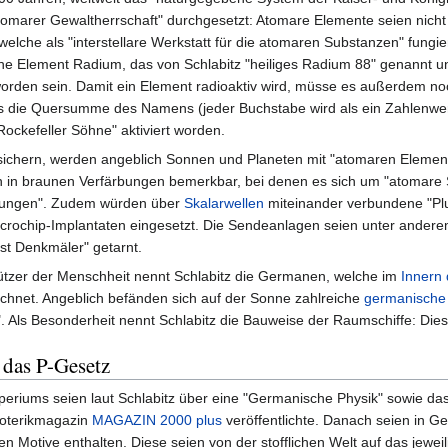
atomarer Gewaltherrschaft" durchgesetzt: Atomare Elemente seien nich
, welche als "interstellare Werkstatt für die atomaren Substanzen" fung
he Element Radium, das von Schlabitz "heiliges Radium 88" genannt un
worden sein. Damit ein Element radioaktiv wird, müsse es außerdem noc
s die Quersumme des Namens (jeder Buchstabe wird als ein Zahlenwert
 Rockefeller Söhne" aktiviert worden.
ichern, werden angeblich Sonnen und Planeten mit "atomaren Elemen
 in braunen Verfärbungen bemerkbar, bei denen es sich um "atomare S
bungen". Zudem würden über
Skalarwellen
miteinander verbundene "Plu
crochip-Implantaten eingesetzt. Die Sendeanlagen seien unter anderem
st Denkmäler" getarnt.
ützer der Menschheit nennt Schlabitz die Germanen, welche im
Innern 
chnet. Angeblich befänden sich auf der Sonne zahlreiche
germanische
". Als Besonderheit nennt Schlabitz die Bauweise der Raumschiffe: Dies
 das P-Gesetz
riums seien laut Schlabitz über eine "Germanische Physik" sowie das 
Esoterikmagazin
MAGAZIN 2000 plus
veröffentlichte. Danach seien in 
n Motive enthalten. Diese seien von der stofflichen Welt auf das jewe