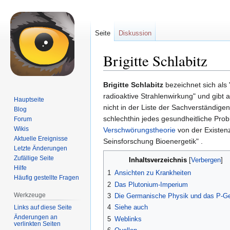
Seite
Diskussion
Brigitte Schlabitz
Zur
Zur
Brigitte Schlabitz
bezeichnet sich als 
Navigation
Suche
radioaktive Strahlenwirkung" und gibt 
Hauptseite
springen
springen
nicht in der Liste der Sachverständigen
Blog
schlechthin jedes gesundheitliche Prob
Forum
Wikis
Verschwörungstheorie
von der Existen
Aktuelle Ereignisse
Seinsforschung Bioenergetik" .
Letzte Änderungen
Zufällige Seite
Inhaltsverzeichnis
Hilfe
1
Ansichten zu Krankheiten
Häufig gestellte Fragen
2
Das Plutonium-Imperium
Werkzeuge
3
Die Germanische Physik und das P-G
4
Siehe auch
Links auf diese Seite
Änderungen an
5
Weblinks
verlinkten Seiten