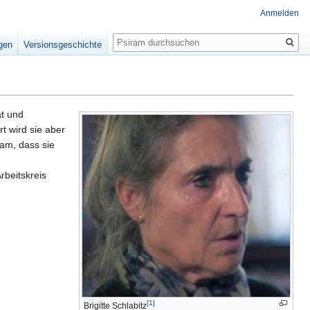
Anmelden
Suche
igen
Versionsgeschichte
ät und
t wird sie aber
sam, dass sie
Arbeitskreis
[1]
Brigitte Schlabitz