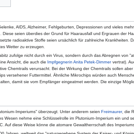
Gelenke, AIDS, Alzheimer, Fehlgeburten, Depressionen und vieles mehr 
 Diese seien überdies der Grund für Haarausfall und Ergrauen der Haa
etzte radioaktive Stoffe seien ursächlich für zahlreiche Krankheiten.
es Wetter zu erzeugen.
abitz zufolge nicht durch ein Virus, sondern durch das Abregnen von 
ine Ansicht, die auch die
Impfgegnerin
Anita Petek-Dimmer
vertrat). A
ktive Chemtrails verursacht. Bei der Wirkung der Chemtrails sollen aber
chips versehener Futtermittel. Ähnliche Mikrochips würden auch Mensc
halten, damit sie vom Empfänger eingeatmet werden. Die einzige Möglic
"Plutonium-Imperiums" überzeugt. Unter anderem seien
Freimaurer
, die 
ses Wesen nehme eine Schlüsselrolle im Plutonium-Imperium ein und se
C. Auf diese Weise könne die atomare Gewaltherrschaft des Imperiums s
.000 Jahren, weltweit das "naturgegebene System der Kaiser- und König