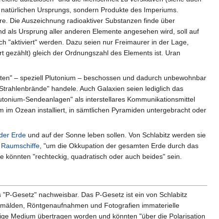
t natürlichen Ursprungs, sondern Produkte des Imperiums.
iere. Die Auszeichnung radioaktiver Substanzen finde über
d als Ursprung aller anderen Elemente angesehen wird, soll auf
h "aktiviert" werden. Dazu seien nur Freimaurer in der Lage,
 gezählt) gleich der Ordnungszahl des Elements ist. Uran
ten" – speziell Plutonium – beschossen und dadurch unbewohnbar
trahlenbrände" handele. Auch Galaxien seien lediglich das
tonium-Sendeanlagen" als interstellares Kommunikationsmittel
 im Ozean installiert, in sämtlichen Pyramiden untergebracht oder
der Erde
und auf der Sonne leben sollen. Von Schlabitz werden sie
 Raumschiffe
, "um die Okkupation der gesamten Erde durch das
e könnten "rechteckig, quadratisch oder auch beides" sein.
"P-Gesetz" nachweisbar. Das P-Gesetz ist ein von Schlabitz
Gemälden, Röntgenaufnahmen und Fotografien immaterielle
ilige Medium übertragen worden und könnten "über die Polarisation