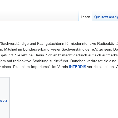
Lesen
Quelltext anze
"Sachverständige und Fachgutachterin für niederintensive Radioaktivit
an, Mitglied im Bundesverband Freier Sachverständiger e.V. zu sein. Dor
 geführt. Sie lebt bei Berlin. Schlabitz macht dadurch auf sich aufmerk
lem auf radioaktive Strahlung zurückführt. Daneben verbreitet sie eine
z eines "Plutonium-Imperiums". Im Verein
INTERDIS
vertritt sie einen "
esetz