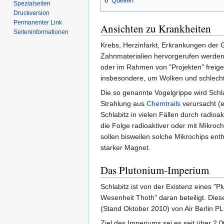
6
Quellen
Spezialseiten
Druckversion
Permanenter Link
Ansichten zu Krankheiten
Seiten­informationen
Krebs, Herzinfarkt, Erkrankungen der 
Zahnmaterialien hervorgerufen werden.
oder im Rahmen von "Projekten" freiges
insbesondere, um Wolken und schlecht
Die so genannte Vogelgrippe wird Schl
Strahlung aus
Chemtrails
verursacht (e
Schlabitz in vielen Fällen durch radioa
die Folge radioaktiver oder mit Mikro
sollen bisweilen solche Mikrochips ent
starker Magnet.
Das Plutonium-Imperium
Schlabitz ist von der Existenz eines 
Wesenheit Thoth" daran beteiligt. Die
(Stand Oktober 2010) von Air Berlin PL
Ziel des Imperiums sei es seit über 2